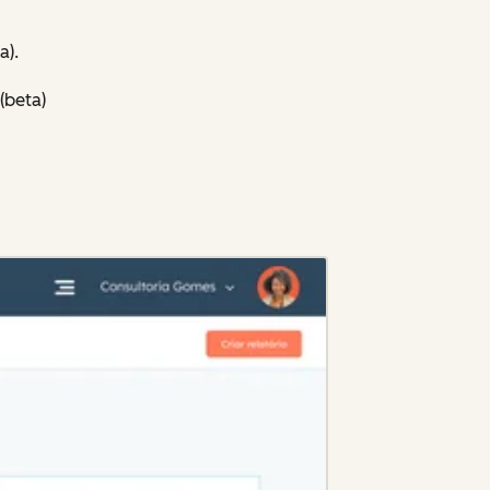
a).
(beta)