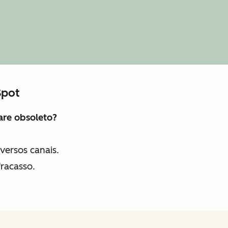
Spot
ware obsoleto?
versos canais.
racasso.