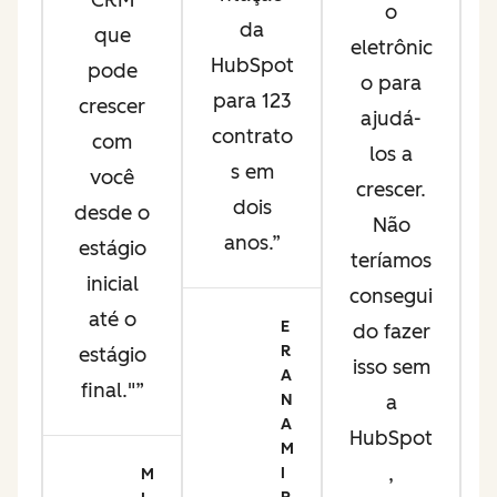
CRM
a
o
da
que
eletrônic
HubSpot
pode
o para
para 123
crescer
se
ajudá-
contrato
com
los a
s em
você
s
crescer.
dois
desde o
Não
anos.
estágio
ne
teríamos
inicial
consegui
até o
n
E
do fazer
R
estágio
e
isso sem
A
final."
iz
N
a
A
e
HubSpot
M
,
I
M