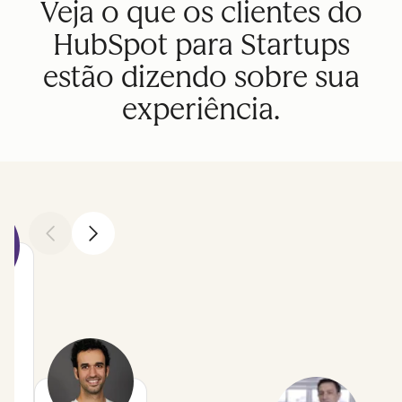
Veja o que os clientes do
HubSpot para Startups
estão dizendo sobre sua
experiência.
Anterior
Avançar
en