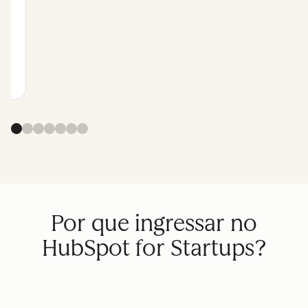
o
m
o
Por que ingressar no
HubSpot for Startups?