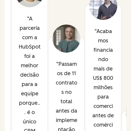
as
A
ps
parceria
nt
Acaba
com a
mos
HubSpot
m
financia
foi a
ndo
Passam
melhor
ot
mais de
os de 11
decisão
US$ 800
contrato
para a
ps
milhões
s no
equipe
para
total
porque..
comerci
antes da
. é o
antes de
impleme
único
sa
comérci
ntação