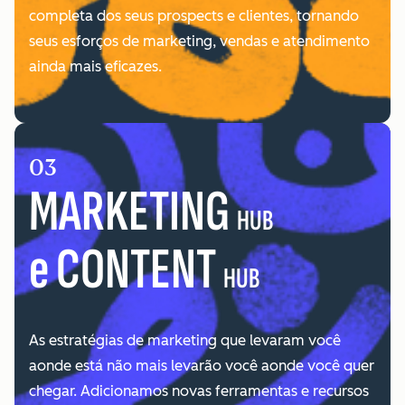
completa dos seus prospects e clientes, tornando
seus esforços de marketing, vendas e atendimento
ainda mais eficazes.
03
MARKETING
HUB
e CONTENT
HUB
As estratégias de marketing que levaram você
aonde está não mais levarão você aonde você quer
chegar. Adicionamos novas ferramentas e recursos