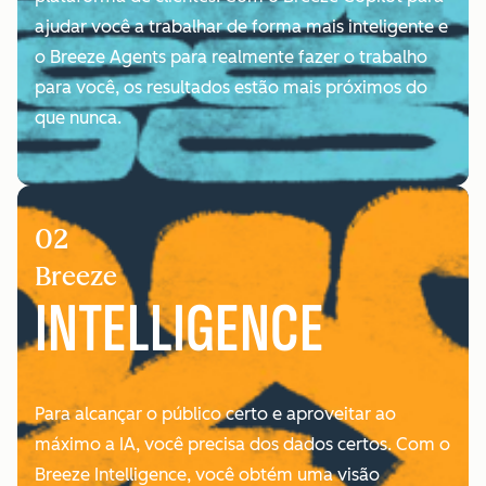
ajudar você a trabalhar de forma mais inteligente e
o Breeze Agents para realmente fazer o trabalho
para você, os resultados estão mais próximos do
que nunca.
02
Breeze
INTELLIGENCE
Para alcançar o público certo e aproveitar ao
máximo a IA, você precisa dos dados certos. Com o
Breeze Intelligence, você obtém uma visão