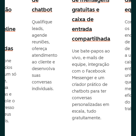
e
de
de mensagens
da
stão
chatbot
gratuitas e
equ
e
caixa de
Qualifique
Cone
peline
entrada
leads,
os
agende
ende
e
compartilhada
reuniões,
de e-
endas
ofereça
de eq
Use bate-papos ao
atendimento
a um
vivo, e-mails de
icione
ao cliente e
caixa
equipe, integração
gócios
desenvolva
entra
com o Facebook
m um só
suas
unive
Messenger e um
que,
conversas
que
criador prático de
ribua
individuais.
melho
chatbots para ter
efas e
eficiê
conversas
ntrole o
do
personalizadas em
ogresso
traba
escala, tudo
s seus
gratuitamente.
néis.