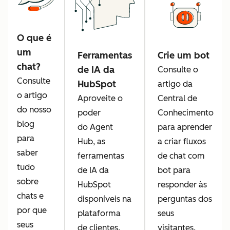
O que é
um
Ferramentas
Crie um bot
chat?
de IA da
Consulte o
Consulte
HubSpot
artigo da
o artigo
Aproveite o
Central de
do nosso
poder
Conhecimento
blog
do Agent
para aprender
para
Hub, as
a criar fluxos
saber
ferramentas
de chat com
tudo
de IA da
bot para
sobre
HubSpot
responder às
chats e
disponíveis na
perguntas dos
por que
plataforma
seus
seus
de clientes.
visitantes.