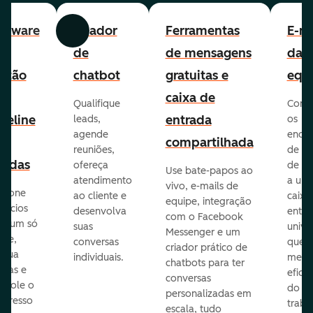
ftware
Criador
Ferramentas
E-ma
Anterior
Avançar
e
de
de mensagens
da
stão
chatbot
gratuitas e
equ
e
caixa de
Qualifique
Cone
peline
entrada
leads,
os
agende
ende
e
compartilhada
reuniões,
de e-
endas
ofereça
de eq
Use bate-papos ao
atendimento
a um
vivo, e-mails de
icione
ao cliente e
caixa
equipe, integração
gócios
desenvolva
entra
com o Facebook
m um só
suas
unive
Messenger e um
que,
conversas
que
criador prático de
ribua
individuais.
melho
chatbots para ter
efas e
eficiê
conversas
ntrole o
do
personalizadas em
ogresso
traba
escala, tudo