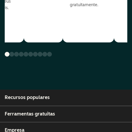
s seus
gratuitamente.
néis.
Recursos populares
Ferramentas gratuitas
Empresa