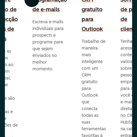
Anterior
Avançar
uito de
de e-mails
gratuito
de per
pecção
para
de
Escreva e-mails
ads de
Outlook
client
individuais para
prospects e
as
Trabalhe de
Tenha
programe para
maneira
acesso 
que sejam
ore as
mais
context
enviados no
s dos
inteligente
valioso
melhor
ects ao
com um
sobre a
momento.
te em
CRM
pessoas
 real,
gratuito
empres
mine
para
para q
Outlook
você en
sas são
que
e-mails
s
conecta
diretam
idas e
todas as
no CRM
ure
suas
HubSpot
cações de
ferramentas
na caixa
favoritas à
entrada