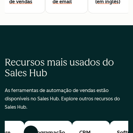
de vendas
de email
(em inglês)
Recursos mais usados do
Sales Hub
As ferramentas de automação de vendas estão
disponíveis no Sales Hub. Explore outros recursos do
Sales Hub.
ware
Programação
CRM
Softw