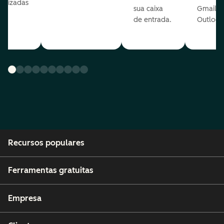
nalizadas
sua caixa
Gmail o
sua
de entrada.
Outlook
e.
Recursos populares
Ferramentas gratuitas
Empresa