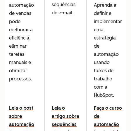
sequências
automação
Aprenda a
de e-mail.
de vendas
definir e
pode
implementar
melhorar a
uma
eficiência,
estratégia
eliminar
de
tarefas
automação
manuais e
usando
otimizar
fluxos de
processos.
trabalho
com a
HubSpot.
Leia o post
Leia o
Faça o curso
sobre
artigo sobre
de
automação
sequências
automação