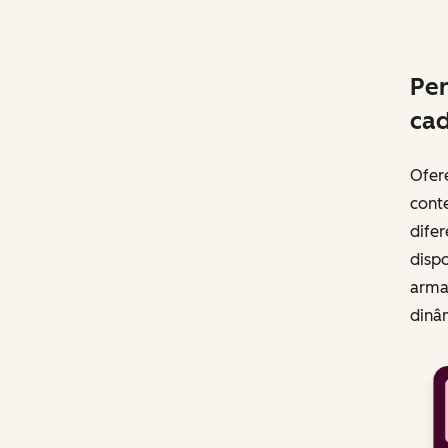
Per
cad
Ofere
cont
difer
dispo
arma
dinâ