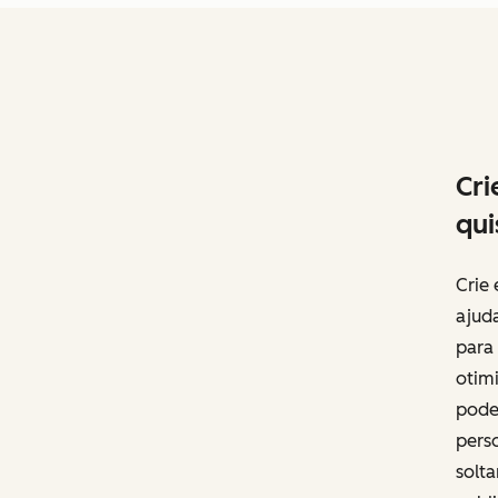
Cri
qui
Crie 
ajud
para 
otimi
pode
perso
solta