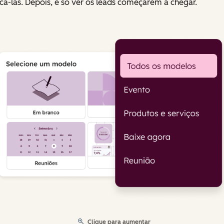
cá-las. Depois, é só ver os leads começarem a chegar.
Clique para aumentar