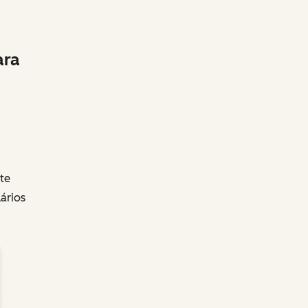
ara
te
ários