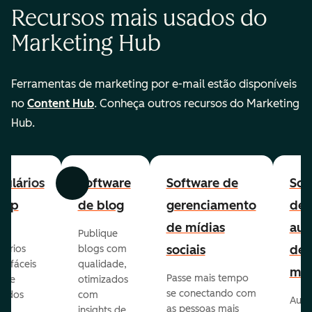
Recursos mais usados do
Marketing Hub
Ferramentas de marketing por e-mail estão disponíveis
no
Content Hub
. Conheça outros recursos do Marketing
Hub.
ulários
Software
Software de
Sof
Anterior
Avançar
-up
de blog
gerenciamento
de
de mídias
aut
Publique
sociais
de
lários
blogs com
p fáceis
qualidade,
mar
Passe mais tempo
ar e
otimizados
se conectando com
zados
com
Auto
as pessoas mais
insights de