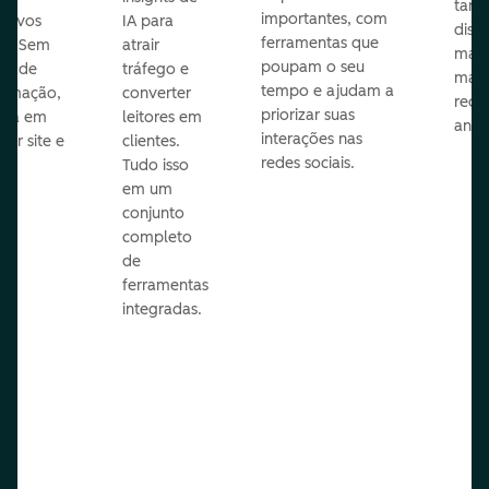
taref
importantes, com
itivos
IA para
disp
ferramentas que
s. Sem
atrair
mail
poupam o seu
sar de
tráfego e
mark
tempo e ajudam a
ramação,
converter
redes
priorizar suas
ona em
leitores em
anún
interações nas
uer site e
clientes.
redes sociais.
is.
Tudo isso
em um
conjunto
completo
de
ferramentas
integradas.