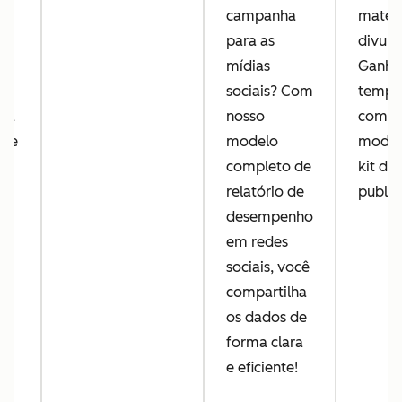
campanha
materi
 e
para as
divulg
 da
mídias
Ganhe
sociais? Com
temp
sa
nosso
como 
ste
modelo
model
o
completo de
kit de
relatório de
public
l
desempenho
em redes
.
sociais, você
compartilha
os dados de
forma clara
e eficiente!