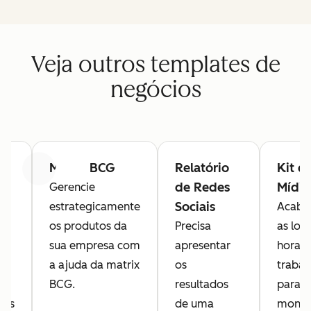
Veja outros templates de
negócios
al
Matriz BCG
Relatório
Kit d
Anterior
Avançar
de Redes
Mídia
Gerencie
a
Sociais
estrategicamente
Acaba
re
os produtos da
Precisa
as lon
sua empresa com
apresentar
horas 
ue
a ajuda da matrix
os
trabal
BCG.
resultados
para
zes
de uma
monta