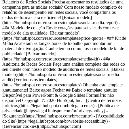
Relatório de Redes Sociais Precisa apresentar os resultados de uma
campanha para as mídias sociais? Com nosso modelo completo de
relatório de desempenho em redes sociais, você compartilha os
dados de forma clara e eficiente! [Baixar modelo]
(https://br.hubspot.com/resources/templates/social-media-report) -
### Modelo de cotação Envie cotações para seus leads com este
modelo de alta qualidade. [Baixar modelo]
(https://br.hubspot.com/resources/templates/price-quote) - ### Kit de
Mídia Acabaram as longas horas de trabalho para montar um
material de divulgação. Ganhe tempo como nosso modelo de kit de
publicidade! [Baixar modelo]
(https://br.hubspot.com/resources/templates/media-kit) - ###
Auditoria de Redes Sociais Faça uma análise completa das redes do
seu cliente com nosso modelo de auditoria de redes sociais. [Baixar
modelo](https://br.hubspot.com/resources/templates/social-media-
audit)
[Ver todos os templates]
(https://br.hubspot.com/resources/templates) Obtenha este template
gratuitamente! Baixe agora Fechar ## Baixe o template gratuito
Disponível para PowerPoint & Google Slides Formulário não
disponível Copyright © 2026 HubSpot, Inc. - [Centro de recursos
jurídicos](https://legal.hubspot.com/br/legal-center) - [Política de
privacidade](https://legal.hubspot.com/br/privacy-policy) -
[Segurança](https://legal.hubspot.com/br/security) - [Acessibilidade
do Site](https://legal.hubspot.com/br/website-accessibility) -
[Gerenciar cookies](https://br.hubspot.com)