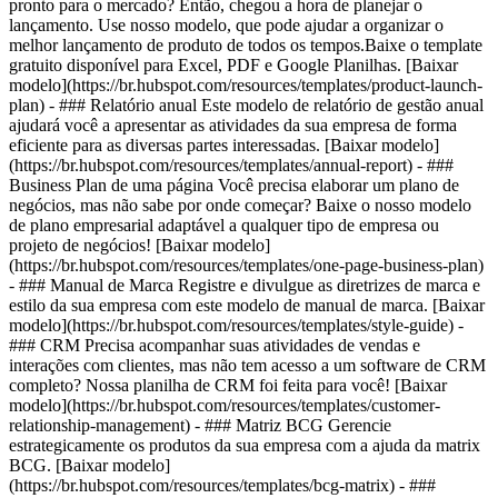
pronto para o mercado? Então, chegou a hora de planejar o
lançamento. Use nosso modelo, que pode ajudar a organizar o
melhor lançamento de produto de todos os tempos.Baixe o template
gratuito disponível para Excel, PDF e Google Planilhas. [Baixar
modelo](https://br.hubspot.com/resources/templates/product-launch-
plan) - ### Relatório anual Este modelo de relatório de gestão anual
ajudará você a apresentar as atividades da sua empresa de forma
eficiente para as diversas partes interessadas. [Baixar modelo]
(https://br.hubspot.com/resources/templates/annual-report) - ###
Business Plan de uma página Você precisa elaborar um plano de
negócios, mas não sabe por onde começar? Baixe o nosso modelo
de plano empresarial adaptável a qualquer tipo de empresa ou
projeto de negócios! [Baixar modelo]
(https://br.hubspot.com/resources/templates/one-page-business-plan)
- ### Manual de Marca Registre e divulgue as diretrizes de marca e
estilo da sua empresa com este modelo de manual de marca. [Baixar
modelo](https://br.hubspot.com/resources/templates/style-guide) -
### CRM Precisa acompanhar suas atividades de vendas e
interações com clientes, mas não tem acesso a um software de CRM
completo? Nossa planilha de CRM foi feita para você! [Baixar
modelo](https://br.hubspot.com/resources/templates/customer-
relationship-management) - ### Matriz BCG Gerencie
estrategicamente os produtos da sua empresa com a ajuda da matrix
BCG. [Baixar modelo]
(https://br.hubspot.com/resources/templates/bcg-matrix) - ###