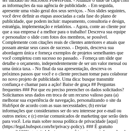
ser baixado no Microsoft PowerPoint. - Atualize o slide de capa com
as informações da sua agência de publicidade. - Em seguida,
apresente uma visão geral dos seus serviços. - Nos slides seguintes,
você deve definir as etapas associadas a cada fase do plano de
publicidade, que podem incluir: mapeamento, consultoria e design,
estratégia, implementação e relatórios. - Agora, conte ao cliente por
que a sua empresa é a melhor para o trabalho! Descreva sua equipe
e personalize o slide com fotos dos membros, se possível.
Complemente com citações reais de clientes anteriores e atuais que
possam atestar seus casos de sucesso. - Depois, descreva sua
abordagem única e forneça exemplos de projetos semelhantes que
você completou com sucesso no passado. - Forneça um slide que
detalhe o orçamento, independentemente de ser um valor mensal ou
uma única taxa. - No final da sua apresentação, descreva os
próximos passos que você e o cliente precisam tomar para colaborar
no novo projeto de publicidade. Uma dica: busque transmitir
confiança e chamar para a ação! Baixe de graça ## Perguntas
frequentes ### Por que eu preciso preencher os dados solicitados?
Solicitamos seus dados em troca de um recurso valioso para (a)
melhorar sua experiência de navegação, personalizando o site da
HubSpot de acordo com as suas necessidades; (b) enviar
informações que consideramos ser do seu interesse por e-mail ou
outros meios; e (c) enviar comunicados de marketing que serão úteis
para você. Leia mais sobre nossa política de privacidade [aqui]
(https://legal.hubspot.com/br/privacy-policy). ### É gratuito