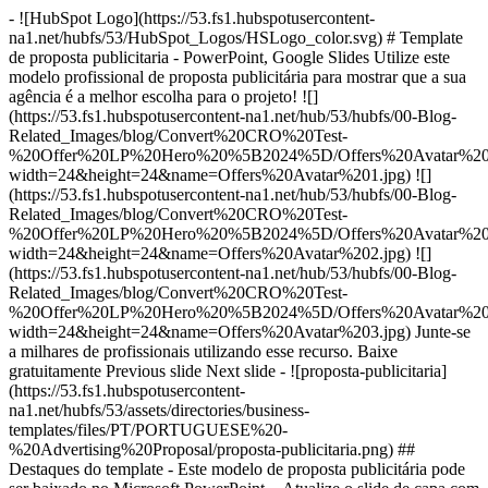
- ![HubSpot Logo](https://53.fs1.hubspotusercontent-
na1.net/hubfs/53/HubSpot_Logos/HSLogo_color.svg) # Template
de proposta publicitaria - PowerPoint, Google Slides Utilize este
modelo profissional de proposta publicitária para mostrar que a sua
agência é a melhor escolha para o projeto! ![]
(https://53.fs1.hubspotusercontent-na1.net/hub/53/hubfs/00-Blog-
Related_Images/blog/Convert%20CRO%20Test-
%20Offer%20LP%20Hero%20%5B2024%5D/Offers%20Avatar%201
width=24&height=24&name=Offers%20Avatar%201.jpg) ![]
(https://53.fs1.hubspotusercontent-na1.net/hub/53/hubfs/00-Blog-
Related_Images/blog/Convert%20CRO%20Test-
%20Offer%20LP%20Hero%20%5B2024%5D/Offers%20Avatar%202
width=24&height=24&name=Offers%20Avatar%202.jpg) ![]
(https://53.fs1.hubspotusercontent-na1.net/hub/53/hubfs/00-Blog-
Related_Images/blog/Convert%20CRO%20Test-
%20Offer%20LP%20Hero%20%5B2024%5D/Offers%20Avatar%203
width=24&height=24&name=Offers%20Avatar%203.jpg) Junte-se
a milhares de profissionais utilizando esse recurso. Baixe
gratuitamente Previous slide Next slide - ![proposta-publicitaria]
(https://53.fs1.hubspotusercontent-
na1.net/hubfs/53/assets/directories/business-
templates/files/PT/PORTUGUESE%20-
%20Advertising%20Proposal/proposta-publicitaria.png)
##
Destaques do template - Este modelo de proposta publicitária pode