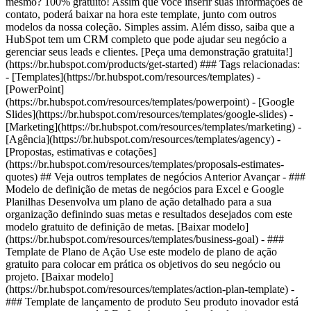
mesmo? 100% gratuito! Assim que você inserir suas informações de
contato, poderá baixar na hora este template, junto com outros
modelos da nossa coleção. Simples assim. Além disso, saiba que a
HubSpot tem um CRM completo que pode ajudar seu negócio a
gerenciar seus leads e clientes. [Peça uma demonstração gratuita!]
(https://br.hubspot.com/products/get-started) ### Tags relacionadas:
- [Templates](https://br.hubspot.com/resources/templates) -
[PowerPoint]
(https://br.hubspot.com/resources/templates/powerpoint) - [Google
Slides](https://br.hubspot.com/resources/templates/google-slides) -
[Marketing](https://br.hubspot.com/resources/templates/marketing) -
[Agência](https://br.hubspot.com/resources/templates/agency) -
[Propostas, estimativas e cotações]
(https://br.hubspot.com/resources/templates/proposals-estimates-
quotes) ## Veja outros templates de negócios Anterior Avançar - ###
Modelo de definição de metas de negócios para Excel e Google
Planilhas Desenvolva um plano de ação detalhado para a sua
organização definindo suas metas e resultados desejados com este
modelo gratuito de definição de metas. [Baixar modelo]
(https://br.hubspot.com/resources/templates/business-goal) - ###
Template de Plano de Ação Use este modelo de plano de ação
gratuito para colocar em prática os objetivos do seu negócio ou
projeto. [Baixar modelo]
(https://br.hubspot.com/resources/templates/action-plan-template) -
### Template de lançamento de produto Seu produto inovador está