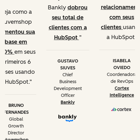
relacionament
Bankly
dobrou
Veja como a
com seus
seu total de
Nuvemshop
clientes
usand
clientes com a
aumentou sua
a HubSpot
HubSpot
base em
900%
em seus
ISABELA
GUSTAVO
primeiros 6
OVIEDO
SIUVES
meses usando
Coordenadora
Chief
a HubSpot.
de RevOps
Business
Cortex
Development
Intelligence
Officer
Bankly
BRUNO
FERNANDES
Global
Growth
Director
Nuvemshop