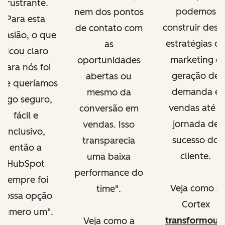
frustrante.
podemos
nem dos pontos
Para esta
construir desd
de contato com
casião, o que
estratégias d
as
ficou claro
marketing e
oportunidades
para nós foi
geração de
abertas ou
ue queríamos
demanda e
mesmo da
algo seguro,
vendas até a
conversão em
fácil e
jornada de
vendas. Isso
inclusivo,
sucesso do
transparecia
então a
cliente.
uma baixa
HubSpot
performance do
sempre foi
Veja como a
time".
nossa opção
Cortex
número um".
transformou 
Veja como a