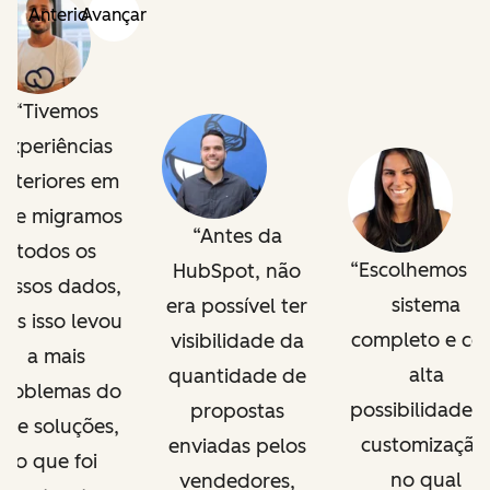
Anterior
Avançar
Tivemos
experiências
anteriores em
que migramos
Antes da
todos os
Escolhemos 
HubSpot, não
nossos dados,
sistema
era possível ter
as isso levou
completo e c
visibilidade da
a mais
alta
quantidade de
problemas do
possibilidade 
propostas
que soluções,
customização
enviadas pelos
o que foi
no qual
vendedores,