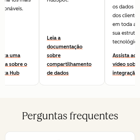
os dados
cionáveis.
dos clientes
em toda a
sua estrutu
Leia a
tecnológica
documentação
Faça uma
sobre
Assista ao
ula sobre o
compartilhamento
vídeo sobr
Data Hub
de dados
integração
Perguntas frequentes