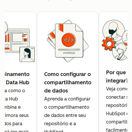
Por que
Treinamento
Como configurar o
integrar?
do Data Hub
compartilhamento
Veja como
de dados
Veja como o
conectar se
Data Hub
Aprenda a configurar
repositório 
combina e
o compartilhamento
HubSpot e
aprimora seus
de dados entre seu
compartilha
dados para
repositório e a
facilmente
orná-los mais
HubSpot.