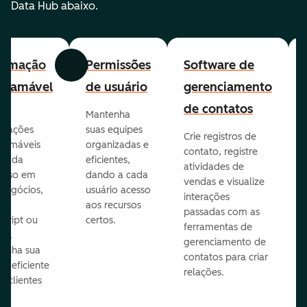
Data Hub abaixo.
tomação
Permissões
Software de
Anterior
Avançar
gramável
de usuário
gerenciamento
de contatos
Mantenha
omações
suas equipes
Crie registros de
ramáveis
organizadas e
contato, registre
 cada
eficientes,
atividades de
esso em
dando a cada
vendas e visualize
 negócios,
usuário acesso
interações
do
aos recursos
passadas com as
Script ou
certos.
ferramentas de
on.
gerenciamento de
enha sua
contatos para criar
pe eficiente
relações.
s clientes
es.