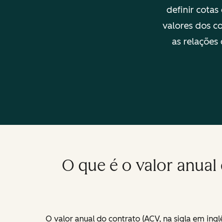
definir cota
valores dos c
as relações
O que é o valor anual
O valor anual do contrato (ACV, na sigla em in