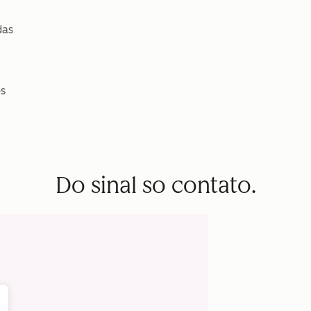
das
s
Do sinal so contato.