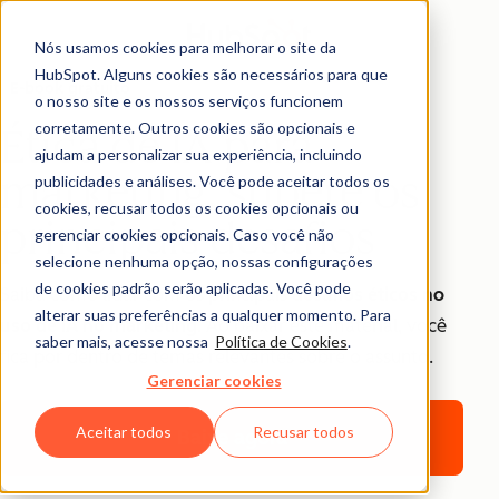
Nós usamos cookies para melhorar o site da
HubSpot. Alguns cookies são necessários para que
E-book gratuito
o nosso site e os nossos serviços funcionem
corretamente. Outros cookies são opcionais e
Ética de IA para
ajudam a personalizar sua experiência, incluindo
marketing: supere os
publicidades e análises. Você pode aceitar todos os
cookies, recusar todos os cookies opcionais ou
principais desafios
gerenciar cookies opcionais. Caso você não
selecione nenhuma opção, nossas configurações
de cookies padrão serão aplicadas. Você pode
Saiba como lidar com os principais
desafios éticos no
alterar suas preferências a qualquer momento. Para
uso de IA no marketing
. Ao baixar este material, você
saber mais, acesse nossa
Política de Cookies
.
fica por dentro de temas relevantes sobre o assunto.
Gerenciar cookies
Aceitar todos
Recusar todos
Baixe agora