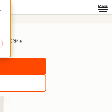
Menu
m
em seu CRM e