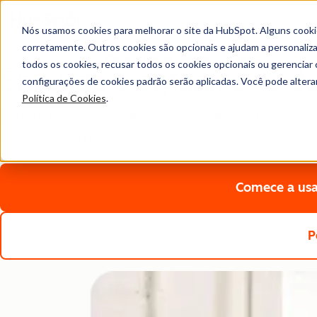
Nós usamos cookies para melhorar o site da HubSpot. Alguns cooki
corretamente. Outros cookies são opcionais e ajudam a personalizar
Plataforma de Clientes Starter
todos os cookies, recusar todos os cookies opcionais ou gerencia
Entenda e organize os da
configurações de cookies padrão serão aplicadas. Você pode alter
Política de Cookies
.
Obtenha informações valiosas sobre os clientes transferind
automatizando processos.
Comece a usa
P