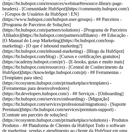
(https://br.hubspot.com/resources/webinar#resource-library-page-
headers) - [Comunidade HubSpot](https://community.hubspot.com/)
- [Grupos de Usuários da HubSpot \ EN]
(https://www.hubspot.com/hubspot-user-groups) - ## Parceiros -
[Programa de Parceiros de Soluções]
(https://br.hubspot.com/partners/solutions) - [Programa de Parceiros
Afiliados](https://br.hubspot.com/partners/affiliates) - ## Educação -
[O Manual do Loop Marketing](https://br.hubspot.com/loop-
marketing) - [O que é inbound marketing?]
(https://br.hubspot.com/inbound-marketing) - [Blogs da HubSpot]
(https://br.hubspot.com/blog) - [Cursos e certificações gratuitos]
(https://academy.hubspot.com/pt/) - [E-books, guias e muito mais]
(https://br.hubspot.com/resources) - [Central de Conhecimento da
HubSpot](https://knowledge.hubspot.com/pt) - ## Ferramentas -
[Templates para sites]
(https://ecosystem.hubspot.com/pt/marketplace/templates) -
[Ferramentas para desenvolvedores]
(https://br.developers.hubspot.com/) - ## Serviços - [Onboarding]
(https://br.hubspot.com/services/onboarding) - [Migração]
(https://br.hubspot.com/services/professional/migrations) - [Suporte
Premium](https://br.hubspot.com/services/premium-support) -
[Contrate um parceiro de soluções]
(https://ecosystem.hubspot.com/pt/marketplace/solutions)
- Produtos Produtos - ## Plataforma de Clientes da HubSpot Todo o software de marketing, vendas e atendimento ao cliente da HubSpot em uma única plataforma com IA agêntica. - [__CRM da HubSpot gratuito__](https://br.hubspot.com/products/crm) - [__Conheça todos os produtos__](https://br.hubspot.com/products/get-started) - [![195140668528](https://53.fs1.hubspotusercontent-na1.net/hubfs/53/assets/hubspot.com/global-navigation/2025/marketing-hub.svg) \ __Marketing Hub__ \ Software de automação de marketing](https://br.hubspot.com/products/marketing) - [![195146645596](https://53.fs1.hubspotusercontent-na1.net/hubfs/53/assets/hubspot.com/global-navigation/2025/sales-hub.svg) \ __Sales Hub__ \ Software de vendas](https://br.hubspot.com/products/sales) - [![195140668527](https://53.fs1.hubspotusercontent-na1.net/hubfs/53/assets/hubspot.com/global-navigation/2025/service-hub.svg) \ __Service Hub__ \ Software de atendimento ao cliente](https://br.hubspot.com/products/service) - [![195140649745](https://53.fs1.hubspotusercontent-na1.net/hubfs/53/assets/hubspot.com/global-navigation/2025/content-hub.svg) \ __Content Hub__ \ Software de marketing de conteúdo](https://br.hubspot.com/products/content) - [![195289608884](https://53.fs1.hubspotusercontent-na1.net/hubfs/53/assets/hubspot.com/global-navigation/2025/data-hub.svg) \ __Data Hub__ \ Software de gestão de dados](https://br.hubspot.com/products/data) - [![195140609672](https://53.fs1.hubspotusercontent-na1.net/hubfs/53/assets/hubspot.com/global-navigation/2025/commerce-hub.svg) \ __Revenue Hub__ \ Software de CPQ, faturamento e pagamentos](https://br.hubspot.com/products/revenue) - [![ProductIcons_AgentHub_Icon_Orange](https://53.fs1.hubspotusercontent-na1.net/hubfs/53/assets/webteam-cms-portal/images/breeze/ProductIcons_AgentHub_Icon_Orange.svg) \ __Agent Hub__ \ O espaço central para criar e gerenciar agentes de IA em toda a plataforma](https://br.hubspot.com/products/artificial-intelligence) - [![188619147390](https://53.fs1.hubspotusercontent-na1.net/hubfs/53/assets/hubspot.com/global-navigation/help-me-choose-tool.svg) \ __Precisa de ajuda para escolher?__ \ Responda algumas perguntas e nós te ajudaremos a achar os produtos ideais para o seu negócio.](https://br.hubspot.com/products/help-me-choose) - [![195140649746](https://53.fs1.hubspotusercontent-na1.net/hubfs/53/assets/hubspot.com/global-navigation/2025/small-business.svg) \ __Pacote para pequenas empresas__ \ A edição Starter de cada produto, desenvolvida para startups e pequenas empresas](https://br.hubspot.com/products/crm/starter) - [![210646671655](https://53.fs1.hubspotusercontent-na1.net/hubfs/53/assets/hubspot.com/global-navigation/2025/aeo.svg) \ __AEO (Beta)__ \ Ferramentas de otimização para mecanismos de resposta que rastreiam e melhoram a visibilidade da sua marca nos resultados de IA.](https://br.hubspot.com/products/aeo) - [![195140649747](https://53.fs1.hubspotusercontent-na1.net/hubfs/53/assets/hubspot.com/global-navigation/2025/app-marketplace.svg) \ __HubSpot Marketplace__ \ Conecte seus aplicativos favoritos à HubSpot](https://ecosystem.hubspot.com/pt/marketplace/apps) - Soluções Soluções - Por tipo de uso - ## Marketing - [Gere leads](https://br.hubspot.com/use-case/drive-revenue-high-quality-leads) - [Automatize o marketing](https://br.hubspot.com/use-case/maximize-efficiency-ai-automation) - ## Vendas - [Crie pipelines](https://br.hubspot.com/use-case/build-sales-pipeline) - [Fechar negócios](https://br.hubspot.com/use-case/close-more-deals) - ## Atendimento ao cliente - [Expanda o suporte](https://br.hubspot.com/use-case/scale-customer-service-support) - [Melhore a retenção](https://br.hubspot.com/use-case/drive-customer-satisfaction) - ## Conteúdo - [Crie conteúdo](https://br.hubspot.com/use-case/create-content-for-customer-journey) - [Gerencie conteúdo](https://br.hubspot.com/use-case/manage-content) - ## Startups e pequenas empresas - [Encontre e alcance clientes](https://br.hubspot.com/use-case/find-and-reach-customers) - [Aumente as vendas e receba pagamentos](https://br.hubspot.com/use-case/grow-sales-and-get-paid-faster) - [Organize os dados do cliente](https://br.hubspot.com/use-case/understand-and-organize-customer-data) - ## Inteligência artificial - [Resolva dúvidas de seus clientes 24/7](https://br.hubspot.com/products/artificial-intelligence/ai-customer-service-agent) - [Automatize a prospecção de vendas](https://br.hubspot.com/products/sales/ai-prospecting-agent) - [Faça uma análise mais rápida de seus clientes](https://br.hubspot.com/products/artificial-intelligence/ai-data-agent) - Por tamanho da equipe - ## Por tamanho da equipe - ![195309752641](https://53.fs1.hubspotusercontent-na1.net/hub/53/hubfs/assets/hubspot.com/global-navigation/2025/Small%20Businesses%20%26%20Start%20ups.webp?%20Start%20ups.webp&width=1035&height=450&name=Small%20Businesses%20%26%20Start%20ups.webp%3F%20Start%20ups.webp) ### Para pequenas empresas e startups A Plataforma de Clientes Starter da HubSpot ajuda sua startup ou pequena empresa em crescimento a encontrar e conquistar clientes desde o primeiro dia. [Saiba mais sobre a Plataforma de Clientes Starter da HubSpot](https://br.hubspot.com/products/crm/starter) - ![195309752642](https://53.fs1.hubspotusercontent-na1.net/hub/53/hubfs/assets/hubspot.com/global-navigation/2025/Enterprise.webp?width=1035&height=450&name=Enterprise.webp) ### Para grandes empresas A Plataforma de Clientes Enterprise integrada da HubSpot é poderosa e fácil de usar. [Saiba mais sobre a Plataforma de Clientes Enterprise da HubSpot](https://br.hubspot.com/products/crm/enterprise) - Por que a HubSpot? - ## Por que a HubSpot? - ![195309752643](https://53.fs1.hubspotusercontent-na1.net/hub/53/hubfs/assets/hubspot.com/global-navigation/2025/Why%20Choose%20HubSpot.webp?width=1035&height=450&name=Why%20Choose%20HubSpot.webp) ### Por que escolher a HubSpot? Depois de apenas um ano, os clientes da HubSpot adquirem 129% mais leads, fecham 36% mais negócios e observam uma melhoria de 37% nas taxas de fechamento de tickets. [Saiba mais sobre o que diferencia a solução da HubSpot](https://br.hubspot.com/why-choose-hubspot) - ![195303448595](https://53.fs1.hubspotusercontent-na1.net/hub/53/hubfs/assets/hubspot.com/global-navigation/2025/Case%20Studies.webp?width=1035&height=450&name=Case%20Studies.webp) ### Estudos de caso Conheça empresas como a sua em todo o mundo que usam a HubSpot para unir suas equipes, capacitar seus negócios e crescer melhor. [Veja todos os estudos de caso](https://br.hubspot.com/case-studies) - ![191228329371](https://53.fs1.hubspotusercontent-na1.net/hub/53/hubfs/spotlight_resized_518x225.png?width=518&height=225&name=spotlight_resized_518x225.png) ### Spotlight: atualizações de produtos Saiba mais sobre os lançamentos e anúncios de produtos da HubSpot nesta vitrine semestral de produtos. [Veja as atualizações de nossos produtos](https://br.hubspot.com/spotlight) - [Preços](https://br.hubspot.com/pricing/suite/starter) - Recursos Recursos - ## Link em destaque - [Spotlight: atualizações de produtos](https://br.hubspot.com/spotlight) - [Novidades na HubSpot](https://br.hubspot.com/new) - [Por que escolher a HubSpot?](https://br.hubspot.com/why-choose-hubspot) - [Sustentabilidade \ EN](https://www.hubspot.com/sustainability) - ## Comunidade e eventos - [Evento UNBOUND](https://unbound.hubspot.com/) - [Webinares](https://br.hubspot.com/resources/webinar#resource-library-page-headers) - [Comunidade HubSpot](https://community.hubspot.com/) - [Grupos de Usuários da HubSpot \ EN](https://www.hubspot.com/hubspot-user-groups) - ## Parceiros - [Programa de Parceiros de Soluções](https://br.hubspot.com/partners/solutions) - [Programa de Parceiros Afiliados](https://br.hubspot.com/partners/affiliates) - ## Educação - [O Manual do Loop Marketing](https://br.hubspot.com/loop-marketing) - [O que é inbound marketing?](https://br.hubspot.com/inbound-marketing) - [Blogs da HubSpot](https://br.hubspot.com/blog) - [Cursos e certificações gratuitos](https://academy.hubspot.com/pt/) - [E-books, guias e muito mais](https://br.hubspot.com/resources) - [Central de Conhecimento da HubSpot](https://knowledge.hubspot.com/pt) - ## Ferramentas - [Templates para sites](https://ecosystem.hubspot.com/pt/marketplace/templates) - [Ferramentas para desenvolvedores](https://br.developers.hubspot.com/) - ## Serviços - [Onboarding](https://br.hubspot.com/services/onboarding) - [Migração](https://br.hubspot.com/services/professional/migrations) - [Suporte Premium](https://br.hubspot.com/services/premium-support) - [Contrate um parceiro de soluções](https://ecosystem.hubspot.com/pt/marketplace/solutions) - Sobre Sobre - [Sobre nós](https://br.hubspot.com/our-story) - [Trabalhe conosco](https://www.hubspot.com/careers) - [Entre em contato conosco](https://br.hubspot.com/company/contact) - [Relações com investidores](https://ir.hubspot.com/) - [Equipe de gestão](https://br.hubspot.com/company/management) [Comece a usar grátis com as ferramentas da HubSpot](https://app.hubspot.com/signup-hubspo