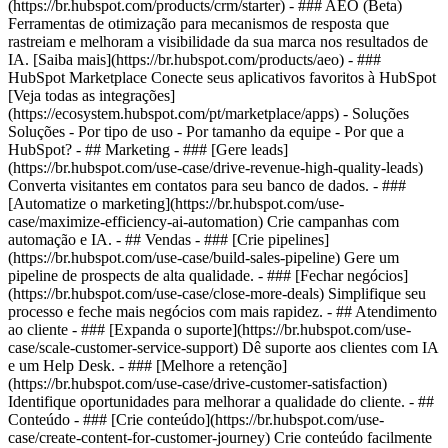
(https://br.hubspot.com/products/crm/starter) - ### AEO (Beta)
Ferramentas de otimização para mecanismos de resposta que
rastreiam e melhoram a visibilidade da sua marca nos resultados de
IA. [Saiba mais](https://br.hubspot.com/products/aeo) - ###
HubSpot Marketplace Conecte seus aplicativos favoritos à HubSpot
[Veja todas as integrações]
(https://ecosystem.hubspot.com/pt/marketplace/apps) - Soluções
Soluções - Por tipo de uso - Por tamanho da equipe - Por que a
HubSpot?
- ## Marketing - ### [Gere leads]
(https://br.hubspot.com/use-case/drive-revenue-high-quality-leads)
Converta visitantes em contatos para seu banco de dados. - ###
[Automatize o marketing](https://br.hubspot.com/use-
case/maximize-efficiency-ai-automation) Crie campanhas com
automação e IA. - ## Vendas - ### [Crie pipelines]
(https://br.hubspot.com/use-case/build-sales-pipeline) Gere um
pipeline de prospects de alta qualidade. - ### [Fechar negócios]
(https://br.hubspot.com/use-case/close-more-deals) Simplifique seu
processo e feche mais negócios com mais rapidez. - ## Atendimento
ao cliente - ### [Expanda o suporte](https://br.hubspot.com/use-
case/scale-customer-service-support) Dê suporte aos clientes com IA
e um Help Desk. - ### [Melhore a retenção]
(https://br.hubspot.com/use-case/drive-customer-satisfaction)
Identifique oportunidades para melhorar a qualidade do cliente. - ##
Conteúdo - ### [Crie conteúdo](https://br.hubspot.com/use-
case/create-content-for-customer-journey) Crie conteúdo facilmente