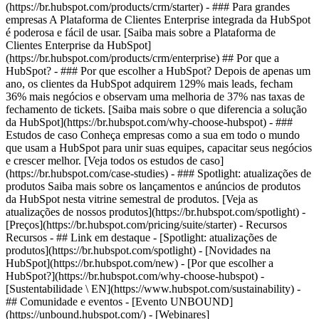
(https://br.hubspot.com/products/crm/starter) - ### Para grandes
empresas A Plataforma de Clientes Enterprise integrada da HubSpot
é poderosa e fácil de usar. [Saiba mais sobre a Plataforma de
Clientes Enterprise da HubSpot]
(https://br.hubspot.com/products/crm/enterprise) ## Por que a
HubSpot? - ### Por que escolher a HubSpot? Depois de apenas um
ano, os clientes da HubSpot adquirem 129% mais leads, fecham
36% mais negócios e observam uma melhoria de 37% nas taxas de
fechamento de tickets. [Saiba mais sobre o que diferencia a solução
da HubSpot](https://br.hubspot.com/why-choose-hubspot) - ###
Estudos de caso Conheça empresas como a sua em todo o mundo
que usam a HubSpot para unir suas equipes, capacitar seus negócios
e crescer melhor. [Veja todos os estudos de caso]
(https://br.hubspot.com/case-studies) - ### Spotlight: atualizações de
produtos Saiba mais sobre os lançamentos e anúncios de produtos
da HubSpot nesta vitrine semestral de produtos. [Veja as
atualizações de nossos produtos](https://br.hubspot.com/spotlight) -
[Preços](https://br.hubspot.com/pricing/suite/starter) - Recursos
Recursos - ## Link em destaque - [Spotlight: atualizações de
produtos](https://br.hubspot.com/spotlight) - [Novidades na
HubSpot](https://br.hubspot.com/new) - [Por que escolher a
HubSpot?](https://br.hubspot.com/why-choose-hubspot) -
[Sustentabilidade \ EN](https://www.hubspot.com/sustainability) -
## Comunidade e eventos - [Evento UNBOUND]
(https://unbound.hubspot.com/) - [Webinares]