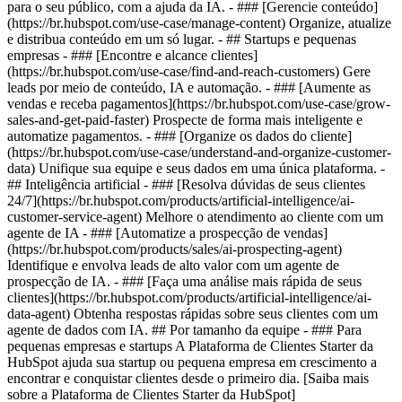
para o seu público, com a ajuda da IA. - ### [Gerencie conteúdo]
(https://br.hubspot.com/use-case/manage-content) Organize, atualize
e distribua conteúdo em um só lugar. - ## Startups e pequenas
empresas - ### [Encontre e alcance clientes]
(https://br.hubspot.com/use-case/find-and-reach-customers) Gere
leads por meio de conteúdo, IA e automação. - ### [Aumente as
vendas e receba pagamentos](https://br.hubspot.com/use-case/grow-
sales-and-get-paid-faster) Prospecte de forma mais inteligente e
automatize pagamentos. - ### [Organize os dados do cliente]
(https://br.hubspot.com/use-case/understand-and-organize-customer-
data) Unifique sua equipe e seus dados em uma única plataforma. -
## Inteligência artificial - ### [Resolva dúvidas de seus clientes
24/7](https://br.hubspot.com/products/artificial-intelligence/ai-
customer-service-agent) Melhore o atendimento ao cliente com um
agente de IA - ### [Automatize a prospecção de vendas]
(https://br.hubspot.com/products/sales/ai-prospecting-agent)
Identifique e envolva leads de alto valor com um agente de
prospecção de IA. - ### [Faça uma análise mais rápida de seus
clientes](https://br.hubspot.com/products/artificial-intelligence/ai-
data-agent) Obtenha respostas rápidas sobre seus clientes com um
agente de dados com IA. ## Por tamanho da equipe - ### Para
pequenas empresas e startups A Plataforma de Clientes Starter da
HubSpot ajuda sua startup ou pequena empresa em crescimento a
encontrar e conquistar clientes desde o primeiro dia. [Saiba mais
sobre a Plataforma de Clientes Starter da HubSpot]