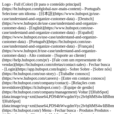
Logo - Full (Color) [Ir para o conteúdo principal]
(https://br.hubspot.com#global-nav-main-content) - Português
Selecione um idioma - [日本語](https://www.hubspot.jp/use-
case/understand-and-organize-customer-data) - [Deutsch]
(https://www.hubspot.de/use-case/understand-and-organize-
customer-data) - [English](https://www.hubspot.com/use-
case/understand-and-organize-customer-data) - [Español]
(https://www.hubspot.es/use-case/understand-and-organize-
customer-data) - [Português](https://br.hubspot.com/use-
case/understand-and-organize-customer-data) - [Français]
(https://www.hubspot.fr/use-case/understand-and-organize-
customer-data) - Alto contraste - [Suporte ao cliente]
(https://help.hubspot.com/pt/) - [Fale com um representante de
vendas](https://br.hubspot.com/ofertas/contact-sales)
- Fechar busca
- [Login](https://app.hubspot.com/login) - Sobre Sobre - [Sobre nós]
(https://br.hubspot.com/our-story) - [Trabalhe conosco]
(https://www.hubspot.com/careers) - [Entre em contato conosco]
(https://br.hubspot.com/company/contact) - [Relações com
investidores](https://ir.hubspot.com/) - [Equipe de gestão]
(https://br.hubspot.com/company/management) Voltar [![HubSpot]
(data:image/svg+xml;base64,PD94bWwgdmVyc2lvbj0iM
![HubSpot]
(data:image/svg+xml;base64,PD94bWwgdmVyc2lvbj0iM
(https://br.hubspot.com/) Menu - Fechar busca
- Produtos Produtos -