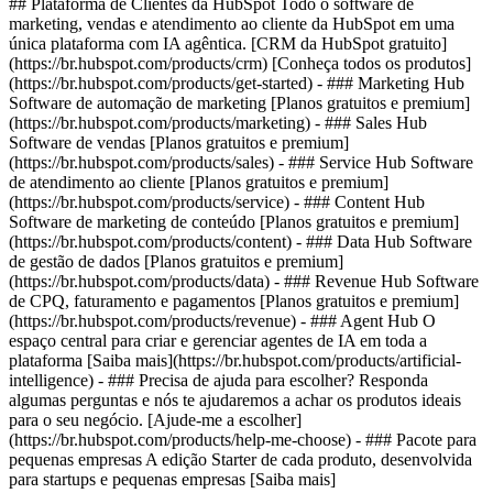
## Plataforma de Clientes da HubSpot Todo o software de
marketing, vendas e atendimento ao cliente da HubSpot em uma
única plataforma com IA agêntica. [CRM da HubSpot gratuito]
(https://br.hubspot.com/products/crm) [Conheça todos os produtos]
(https://br.hubspot.com/products/get-started)
- ### Marketing Hub
Software de automação de marketing [Planos gratuitos e premium]
(https://br.hubspot.com/products/marketing) - ### Sales Hub
Software de vendas [Planos gratuitos e premium]
(https://br.hubspot.com/products/sales) - ### Service Hub Software
de atendimento ao cliente [Planos gratuitos e premium]
(https://br.hubspot.com/products/service) - ### Content Hub
Software de marketing de conteúdo [Planos gratuitos e premium]
(https://br.hubspot.com/products/content) - ### Data Hub Software
de gestão de dados [Planos gratuitos e premium]
(https://br.hubspot.com/products/data) - ### Revenue Hub Software
de CPQ, faturamento e pagamentos [Planos gratuitos e premium]
(https://br.hubspot.com/products/revenue) - ### Agent Hub O
espaço central para criar e gerenciar agentes de IA em toda a
plataforma [Saiba mais](https://br.hubspot.com/products/artificial-
intelligence) - ### Precisa de ajuda para escolher? Responda
algumas perguntas e nós te ajudaremos a achar os produtos ideais
para o seu negócio. [Ajude-me a escolher]
(https://br.hubspot.com/products/help-me-choose)
- ### Pacote para
pequenas empresas A edição Starter de cada produto, desenvolvida
para startups e pequenas empresas [Saiba mais]