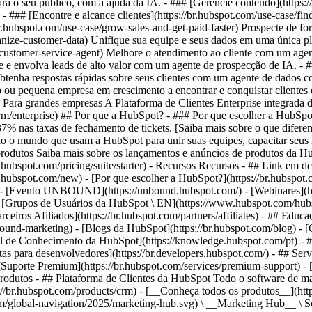
ara o seu público, com a ajuda da IA. - ### [Gerencie conteúdo](https:
 - ### [Encontre e alcance clientes](https://br.hubspot.com/use-case/f
.hubspot.com/use-case/grow-sales-and-get-paid-faster) Prospecte de fo
nize-customer-data) Unifique sua equipe e seus dados em uma única plat
e/ai-customer-service-agent) Melhore o atendimento ao cliente com um a
que e envolva leads de alto valor com um agente de prospecção de IA. - #
nt) Obtenha respostas rápidas sobre seus clientes com um agente de dado
p ou pequena empresa em crescimento a encontrar e conquistar clientes 
# Para grandes empresas A Plataforma de Clientes Enterprise integrada 
/crm/enterprise) ## Por que a HubSpot? - ### Por que escolher a HubS
% nas taxas de fechamento de tickets. [Saiba mais sobre o que difere
o mundo que usam a HubSpot para unir suas equipes, capacitar seus ne
e produtos Saiba mais sobre os lançamentos e anúncios de produtos da Hu
r.hubspot.com/pricing/suite/starter) - Recursos Recursos - ## Link em de
br.hubspot.com/new) - [Por que escolher a HubSpot?](https://br.hubspo
 - [Evento UNBOUND](https://unbound.hubspot.com/) - [Webinares](htt
 [Grupos de Usuários da HubSpot \ EN](https://www.hubspot.com/hubspo
arceiros Afiliados](https://br.hubspot.com/partners/affiliates) - ## Ed
und-marketing) - [Blogs da HubSpot](https://br.hubspot.com/blog) - [Cu
ral de Conhecimento da HubSpot](https://knowledge.hubspot.com/pt) - ##
as para desenvolvedores](https://br.developers.hubspot.com/) - ## Serv
- [Suporte Premium](https://br.hubspot.com/services/premium-support) - 
oducts/sales) - [![195140668527](https://53.fs1.hubspotusercontent-na1.net/hubfs/53/assets/hubspot.com/global-navigation/2025/service-hub.svg) \ __Service Hub__ \ Software de atendimento ao cliente](https://br.hubspot.com/products/service) - [![195140649745](https://53.fs1.hubspotusercontent-na1.net/hubfs/53/assets/hubspot.com/global-navigation/2025/content-hub.svg) \ __Content Hub__ \ Software de marketing de conteúdo](https://br.hubspot.com/products/content) - [![195289608884](https://53.fs1.hubspotusercontent-na1.net/hubfs/53/assets/hubspot.com/global-navigation/2025/data-hub.svg) \ __Data Hub__ \ Software de gestão de dados](https://br.hubspot.com/products/data) - [![195140609672](https://53.fs1.hubspotusercontent-na1.net/hubfs/53/assets/hubspot.com/global-navigation/2025/commerce-hub.svg) \ __Revenue Hub__ \ Software de CPQ, faturamento e pagamentos](https://br.hubspot.com/products/revenue) - [![ProductIcons_AgentHub_Icon_Orange](https://53.fs1.hubspotusercontent-na1.net/hubfs/53/assets/webteam-cms-portal/images/breeze/ProductIcons_AgentHub_Icon_Orange.svg) \ __Agent Hub__ \ O espaço central para criar e gerenciar agentes de IA em toda a plataforma](https://br.hubspot.com/products/artificial-intelligence) - [![188619147390](https://53.fs1.hubspotusercontent-na1.net/hubfs/53/assets/hubspot.com/global-navigation/help-me-choose-tool.svg) \ __Precisa de ajuda para escolher?__ \ Responda algumas perguntas e nós te ajudaremos a achar os produtos ideais para o seu negócio.](https://br.hubspot.com/products/help-me-choose) - [![195140649746](https://53.fs1.hubspotusercontent-na1.net/hubfs/53/assets/hubspot.com/global-navigation/2025/small-business.svg) \ __Pacote para pequenas empresas__ \ A edição Starter de cada produto, desenvolvida para startups e pequenas empresas](https://br.hubspot.com/products/crm/starter) - [![210646671655](https://53.fs1.hubspotusercontent-na1.net/hubfs/53/assets/hubspot.com/global-navigation/2025/aeo.svg) \ __AEO (Beta)__ \ Ferramentas de otimização para mecanismos de resposta que rastreiam e melhoram a visibilidade da sua marca nos resultados de IA.](https://br.hubspot.com/products/aeo) - [![195140649747](https://53.fs1.hubspotusercontent-na1.net/hubfs/53/assets/hubspot.com/global-navigation/2025/app-marketplace.svg) \ __HubSpot Marketplace__ \ Conecte seus aplicativos favoritos à HubSpot](https://ecosystem.hubspot.com/pt/marketplace/apps) - Soluções Soluções - Por tipo de uso - ## Marketing - [Gere leads](https://br.hubspot.com/use-case/drive-revenue-high-quality-leads) - [Automatize o marketing](https://br.hubspot.com/use-case/maximize-efficiency-ai-automation) - ## Vendas - [Crie pipelines](https://br.hubspot.com/use-case/build-sales-pipeline) - [Fechar negócios](https://br.hubspot.com/use-case/close-more-deals) - ## Atendimento ao cliente - [Expanda o suporte](https://br.hubspot.com/use-case/scale-customer-service-support) - [Melhore a retenção](https://br.hubspot.com/use-case/drive-customer-satisfaction) - ## Conteúdo - [Crie conteúdo](https://br.hubspot.com/use-case/create-content-for-customer-journey) - [Gerencie conteúdo](https://br.hubspot.com/use-case/manage-content) - ## Startups e pequenas empresas - [Encontre e alcance clientes](https://br.hubspot.com/use-case/find-and-reach-customers) - [Aumente as vendas e receba pagamentos](https://br.hubspot.com/use-case/grow-sales-and-get-paid-faster) - [Organize os dados do cliente](https://br.hubspot.com/use-case/understand-and-organize-customer-data) - ## Inteligência artificial - [Resolva dúvidas de seus clientes 24/7](https://br.hubspot.com/products/artificial-intelligence/ai-customer-service-agent) - [Automatize a prospecção de vendas](https://br.hubspot.com/products/sales/ai-prospecting-agent) - [Faça uma análise mais rápida de seus clientes](https://br.hubspot.com/products/artificial-intelligence/ai-data-agent) - Por tamanho da equipe - ## Por tamanho da equipe - ![195309752641](https://53.fs1.hubspotusercontent-na1.net/hub/53/hubfs/assets/hubspot.com/global-navigation/2025/Small%20Businesses%20%26%20Start%20ups.webp?width=1035&height=450&name=Small%20Businesses%20%26%20Start%20ups.webp) ### Para pequenas empresas e startups A Plataforma de Clientes Starter da HubSpot ajuda sua startup ou pequena empresa em