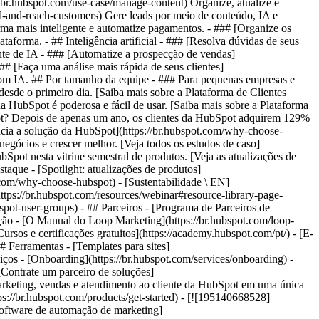
//br.hubspot.com/use-case/manage-content) Organize, atualize e
ind-and-reach-customers) Gere leads por meio de conteúdo, IA e
rma mais inteligente e automatize pagamentos. - ### [Organize os
aforma. - ## Inteligência artificial - ### [Resolva dúvidas de seus
gente de IA - ### [Automatize a prospecção de vendas]
## [Faça uma análise mais rápida de seus clientes]
s com IA. ## Por tamanho da equipe - ### Para pequenas empresas e
desde o primeiro dia. [Saiba mais sobre a Plataforma de Clientes
da HubSpot é poderosa e fácil de usar. [Saiba mais sobre a Plataforma
pot? Depois de apenas um ano, os clientes da HubSpot adquirem 129%
ncia a solução da HubSpot](https://br.hubspot.com/why-choose-
gócios e crescer melhor. [Veja todos os estudos de caso]
bSpot nesta vitrine semestral de produtos. [Veja as atualizações de
staque - [Spotlight: atualizações de produtos]
t.com/why-choose-hubspot) - [Sustentabilidade \ EN]
ps://br.hubspot.com/resources/webinar#resource-library-page-
t-user-groups) - ## Parceiros - [Programa de Parceiros de
ucação - [O Manual do Loop Marketing](https://br.hubspot.com/loop-
rsos e certificações gratuitos](https://academy.hubspot.com/pt/) - [E-
 Ferramentas - [Templates para sites]
iços - [Onboarding](https://br.hubspot.com/services/onboarding) -
[Contrate um parceiro de soluções]
 crescimento a encontrar e conquistar clientes desde o primeiro dia. [Saiba mais sobre a Plataforma de Clientes Starter da HubSpot](https://br.hubspot.com/products/crm/starter) - ![195309752642](https://53.fs1.hubspotusercontent-na1.net/hub/53/hubfs/assets/hubspot.com/global-navigation/2025/Enterprise.webp?width=1035&height=450&name=Enterprise.webp) ### Para grandes empresas A Plataforma de Clientes Enterprise integrada da HubSpot é poderosa e fácil de usar. [Saiba mais sobre a Plataforma de Clientes Enterprise da HubSpot](https://br.hubspot.com/products/crm/enterprise) - Por que a HubSpot? - ## Por que a HubSpot? - ![195309752643](https://53.fs1.hubspotusercontent-na1.net/hub/53/hubfs/assets/hubspot.com/global-navigation/2025/Why%20Choose%20HubSpot.webp?width=1035&height=450&name=Why%20Choose%20HubSpot.webp) ### Por que escolher a HubSpot? Depois de apenas um ano, os clientes da HubSpot adquirem 129% mais leads, fecham 36% mais negócios e observam uma melhoria de 37% nas taxas de fechamento de tickets. [Saiba mais sobre o que diferencia a solução da HubSpot](https://br.hubspot.com/why-choose-hubspot) - ![195303448595](https://53.fs1.hubspotusercontent-na1.net/hub/53/hubfs/assets/hubspot.com/global-navigation/2025/Case%20Studies.webp?width=1035&height=450&name=Case%20Studies.webp) ### Estudos de caso Conheça empresas como a sua em todo o mundo que usam a HubSpot para unir suas equipes, capacitar seus negócios e crescer melhor. [Veja todos os estudos de caso](https://br.hubspot.com/case-studies) - ![191228329371](https://53.fs1.hubspotusercontent-na1.net/hub/53/hubfs/spotlight_resized_518x225.png?width=518&height=225&name=spotlight_resized_518x225.png) ### Spotlight: atualizações de produtos Saiba mais sobre os lançamentos e anúncios de produtos da HubSpot nesta vitrine semestral de produtos. [Veja as atualizações de nossos produtos](https://br.hubspot.com/spotlight) - [Preços](https://br.hubspot.com/pricing/suite/starter) - Recursos Recursos - ## Link em destaque - [Spotlight: atualizações de produtos](https://br.hubspot.com/spotlight) - [Novidades na HubSpot](https://br.hubspot.com/new) - [Por que escolher a HubSpot?](https://br.hubspot.com/why-choose-hubspot) - [Sustentabilidade \ EN](https://www.hubspot.com/sustainability) - ## Comunidade e eventos - [Evento UNBOUND](https://unbound.hubspot.com/) - [Webinares](https://br.hubspot.com/resources/webinar#resource-library-page-headers) - [Comunidade HubSpot](https://community.hubspot.com/) - [Grupos de Usuários da HubSpot \ EN](https://www.hubspot.com/hubspot-user-groups) - ## Parceiros - [Programa de Parceiros de Soluções](https://br.hubspot.com/partners/solutions) - [Programa de Parceiros Afiliados](https://br.hubspot.com/partners/affiliates) - ## Educação - [O Manual do Loop Marketing](https://br.hubspot.com/loop-marketing) - [O que é inbound marketing?](https://br.hubspot.com/inbound-marketing) - [Blogs da HubSpot](https://br.hubspot.com/blog) - [Cursos e certificações gratuitos](https://academy.hubspot.com/pt/) - [E-books, guias e muito mais](https://br.hubspot.com/resources) - [Central de Conhecimento da HubSpot](https://knowledge.hubspot.com/pt) - ## Ferramentas - [Templates para sites](https://ecosystem.hubspot.com/pt/marketplace/templates) - [Ferramentas para desenvolvedores](https://br.developers.hubspot.com/) - ## Serviços - [Onboarding](https://br.hubspot.com/services/onboarding) - [Migração](https://br.hubspot.com/services/professional/migrations) - [Suporte Premium](https://br.hubspot.com/services/premium-support) - [Contrate um parceiro de soluções](https://ecosystem.hubspot.com/pt/marketplace/solutions) - Sobre Sobre - [Sobre nós](https://br.hubspot.com/our-story) - [Trabalhe conosco](https://www.hubspot.com/careers) - [Entre em contato conosco](https://br.hubspot.com/company/contact) - [Relações com investidores](https://ir.hubspot.com/) - [Equipe de gestão](https://br.hubspot.com/company/management) [Comece a usar grátis com as ferramentas da HubSpot](https://app.hubspot.com/signup-hubspot/crm) [Peça uma demonstração](https://br.