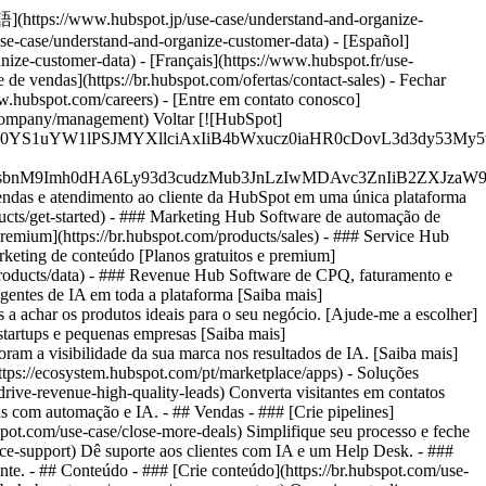
本語](https://www.hubspot.jp/use-case/understand-and-organize-
se-case/understand-and-organize-customer-data) - [Español]
nize-customer-data) - [Français](https://www.hubspot.fr/use-
e de vendas](https://br.hubspot.com/ofertas/contact-sales)
- Fechar
ww.hubspot.com/careers) - [Entre em contato conosco]
om/company/management) Voltar [![HubSpot]
JfMSIgZGF0YS1uYW1lPSJMYXllciAxIiB4bWxucz0iaHR0cDo
fMSIgeG1sbnM9Imh0dHA6Ly93d3cudzMub3JnLzIwMDAvc3Zn
vendas e atendimento ao cliente da HubSpot em uma única plataforma
cts/get-started)
- ### Marketing Hub Software de automação de
premium](https://br.hubspot.com/products/sales) - ### Service Hub
rketing de conteúdo [Planos gratuitos e premium]
/products/data) - ### Revenue Hub Software de CPQ, faturamento e
agentes de IA em toda a plataforma [Saiba mais]
s a achar os produtos ideais para o seu negócio. [Ajude-me a escolher]
startups e pequenas empresas [Saiba mais]
ram a visibilidade da sua marca nos resultados de IA. [Saiba mais]
ttps://ecosystem.hubspot.com/pt/marketplace/apps) - Soluções
drive-revenue-high-quality-leads) Converta visitantes em contatos
s com automação e IA. - ## Vendas - ### [Crie pipelines]
bspot.com/use-case/close-more-deals) Simplifique seu processo e feche
ice-support) Dê suporte aos clientes com IA e um Help Desk. - ###
ente. - ## Conteúdo - ### [Crie conteúdo](https://br.hubspot.com/use-