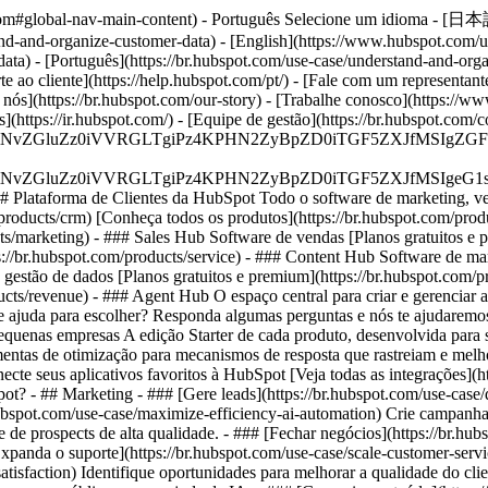
ot.com#global-nav-main-content) - Português Selecione um idioma - [日
nd-and-organize-customer-data) - [English](https://www.hubspot.com/u
ta) - [Português](https://br.hubspot.com/use-case/understand-and-orga
e ao cliente](https://help.hubspot.com/pt/) - [Fale com um representant
e nós](https://br.hubspot.com/our-story) - [Trabalhe conosco](https://w
s](https://ir.hubspot.com/) - [Equipe de gestão](https://br.hubspot.c
S4wIiBlbmNvZGluZz0iVVRGLTgiPz4KPHN2ZyBpZD0iTGF5ZX
S4wIiBlbmNvZGluZz0iVVRGLTgiPz4KPHN2ZyBpZD0iTGF5ZXJ
## Plataforma de Clientes da HubSpot Todo o software de marketing, 
roducts/crm) [Conheça todos os produtos](https://br.hubspot.com/produ
ts/marketing) - ### Sales Hub Software de vendas [Planos gratuitos e 
s://br.hubspot.com/products/service) - ### Content Hub Software de ma
e gestão de dados [Planos gratuitos e premium](https://br.hubspot.com
cts/revenue) - ### Agent Hub O espaço central para criar e gerenciar 
sa de ajuda para escolher? Responda algumas perguntas e nós te ajudaremo
equenas empresas A edição Starter de cada produto, desenvolvida para 
mentas de otimização para mecanismos de resposta que rastreiam e melho
cte seus aplicativos favoritos à HubSpot [Veja todas as integrações](h
Spot?
- ## Marketing - ### [Gere leads](https://br.hubspot.com/use-case/
hubspot.com/use-case/maximize-efficiency-ai-automation) Crie campanha
ne de prospects de alta qualidade. - ### [Fechar negócios](https://br.hu
xpanda o suporte](https://br.hubspot.com/use-case/scale-customer-serv
atisfaction) Identifique oportunidades para melhorar a qualidade do cli