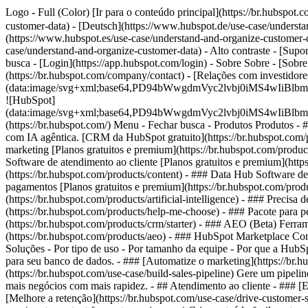
Logo - Full (Color) [Ir para o conteúdo principal](https://br.hubsp
customer-data) - [Deutsch](https://www.hubspot.de/use-case/understa
(https://www.hubspot.es/use-case/understand-and-organize-customer-da
case/understand-and-organize-customer-data) - Alto contraste - [Suport
busca - [Login](https://app.hubspot.com/login) - Sobre Sobre - [Sobr
(https://br.hubspot.com/company/contact) - [Relações com investidore
(data:image/svg+xml;base64,PD94bWwgdmVyc2lvbj0iM
![HubSpot]
(data:image/svg+xml;base64,PD94bWwgdmVyc2lvbj0iM
(https://br.hubspot.com/) Menu - Fechar busca
- Produtos Produtos - 
com IA agêntica. [CRM da HubSpot gratuito](https://br.hubspot.com/p
marketing [Planos gratuitos e premium](https://br.hubspot.com/produc
Software de atendimento ao cliente [Planos gratuitos e premium](http
(https://br.hubspot.com/products/content) - ### Data Hub Software d
pagamentos [Planos gratuitos e premium](https://br.hubspot.com/produ
(https://br.hubspot.com/products/artificial-intelligence) - ### Preci
(https://br.hubspot.com/products/help-me-choose)
- ### Pacote para p
(https://br.hubspot.com/products/crm/starter) - ### AEO (Beta) Ferra
(https://br.hubspot.com/products/aeo) - ### HubSpot Marketplace Cone
Soluções - Por tipo de uso - Por tamanho da equipe - Por que a Hub
para seu banco de dados. - ### [Automatize o marketing](https://br.
(https://br.hubspot.com/use-case/build-sales-pipeline) Gere um pipeli
mais negócios com mais rapidez. - ## Atendimento ao cliente - ### [E
[Melhore a retenção](https://br.hubspot.com/use-case/drive-customer-s