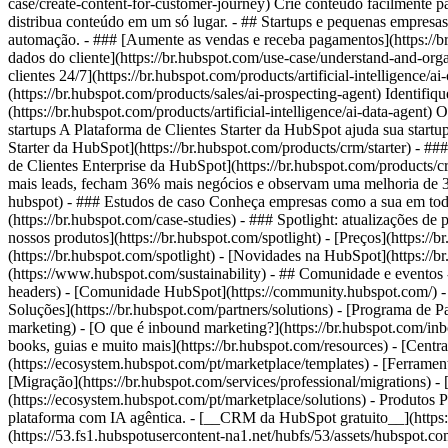
case/create-content-for-customer-journey) Crie conteúdo facilmente p
distribua conteúdo em um só lugar. - ## Startups e pequenas empresas
automação. - ### [Aumente as vendas e receba pagamentos](https://br
dados do cliente](https://br.hubspot.com/use-case/understand-and-orga
clientes 24/7](https://br.hubspot.com/products/artificial-intelligenc
(https://br.hubspot.com/products/sales/ai-prospecting-agent) Identifi
(https://br.hubspot.com/products/artificial-intelligence/ai-data-age
startups A Plataforma de Clientes Starter da HubSpot ajuda sua startu
Starter da HubSpot](https://br.hubspot.com/products/crm/starter) - ##
de Clientes Enterprise da HubSpot](https://br.hubspot.com/products
mais leads, fecham 36% mais negócios e observam uma melhoria de 37
hubspot) - ### Estudos de caso Conheça empresas como a sua em todo 
(https://br.hubspot.com/case-studies) - ### Spotlight: atualizações d
nossos produtos](https://br.hubspot.com/spotlight) - [Preços](https://b
(https://br.hubspot.com/spotlight) - [Novidades na HubSpot](https://
(https://www.hubspot.com/sustainability) - ## Comunidade e eventos
headers) - [Comunidade HubSpot](https://community.hubspot.com/) -
Soluções](https://br.hubspot.com/partners/solutions) - [Programa de P
marketing) - [O que é inbound marketing?](https://br.hubspot.com/inbo
books, guias e muito mais](https://br.hubspot.com/resources) - [Cent
(https://ecosystem.hubspot.com/pt/marketplace/templates) - [Ferrament
[Migração](https://br.hubspot.com/services/professional/migrations) 
(https://ecosystem.hubspot.com/pt/marketplace/solutions)
- Produtos Produtos - ## Plataforma de Clientes da HubSpot Todo o software de marketing, vendas e atendimento ao cliente da HubSpot em uma única plataforma com IA agêntica. - [__CRM da HubSpot gratuito__](https://br.hubspot.com/products/crm) - [__Conheça todos os produtos__](https://br.hubspot.com/products/get-started) - [![195140668528](https://53.fs1.hubspotusercontent-na1.net/hubfs/53/assets/hubspot.com/global-navigation/2025/marketing-hub.svg) \ __Marketing Hub__ \ Software de automação de marketing](https://br.hubspot.com/products/marketing) - [![195146645596](https://53.fs1.hubspotusercontent-na1.net/hubfs/53/assets/hubspot.com/global-navigation/2025/sales-hub.svg) \ __Sales Hub__ \ Software de vendas](https://br.hubspot.com/pr