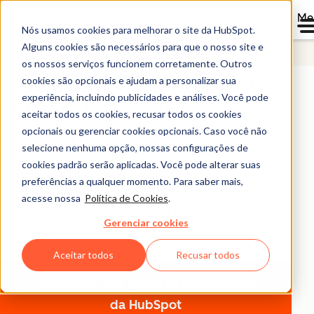
Me
Nós usamos cookies para melhorar o site da HubSpot.
Alguns cookies são necessários para que o nosso site e
Plataforma de Clientes Starter
os nossos serviços funcionem corretamente. Outros
Entenda e organize os
cookies são opcionais e ajudam a personalizar sua
experiência, incluindo publicidades e análises. Você pode
dados dos seus
aceitar todos os cookies, recusar todos os cookies
clientes
opcionais ou gerenciar cookies opcionais. Caso você não
selecione nenhuma opção, nossas configurações de
cookies padrão serão aplicadas. Você pode alterar suas
Obtenha informações valiosas sobre os clientes
preferências a qualquer momento. Para saber mais,
transferindo dados com facilidade, organizando
acesse nossa
Política de Cookies
.
registros de contatos em seu CRM e automatizando
Gerenciar cookies
processos.
Aceitar todos
Recusar todos
Comece a usar grátis
as ferramentas
da HubSpot