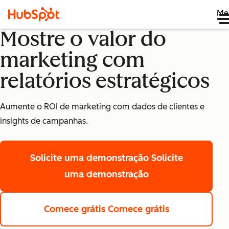
Me
Mostre o valor do
marketing com
relatórios estratégicos
Aumente o ROI de marketing com dados de clientes e
insights de campanhas.
Solicite uma demonstração
Solicite
uma demonstração
Comece grátis
Comece grátis