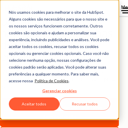
Me
Nós usamos cookies para melhorar o site da HubSpot.
Use automação e IA
Alguns cookies são necessários para que o nosso site e
os nossos serviços funcionem corretamente. Outros
para criar campanhas
cookies são opcionais e ajudam a personalizar sua
experiência, incluindo publicidades e análises. Você pode
de forma mais
aceitar todos os cookies, recusar todos os cookies
eficiente
opcionais ou gerenciar cookies opcionais. Caso você não
selecione nenhuma opção, nossas configurações de
cookies padrão serão aplicadas. Você pode alterar suas
Aproveite a automação de marketing e a IA para
preferências a qualquer momento. Para saber mais,
trabalhar melhor e mais rápido conforme sua empresa
acesse nossa
Política de Cookies
.
cresce.
Gerenciar cookies
Aceitar todos
Recusar todos
Peça uma demonstração
Peça uma
demonstração