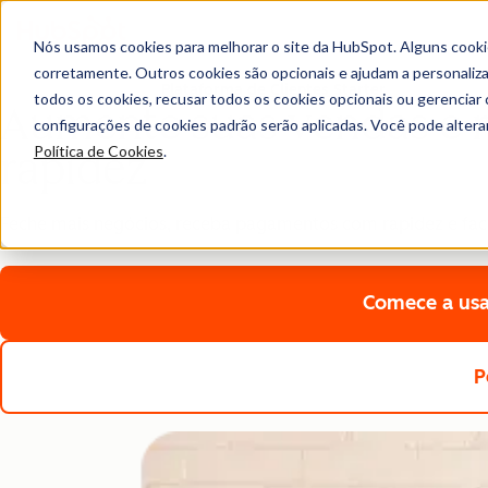
Nós usamos cookies para melhorar o site da HubSpot. Alguns cooki
corretamente. Outros cookies são opcionais e ajudam a personalizar
Plataforma de Clientes Starter
todos os cookies, recusar todos os cookies opcionais ou gerencia
Aumente suas vendas e 
configurações de cookies padrão serão aplicadas. Você pode alter
Política de Cookies
.
rapidez
Feche mais negócios, receba pagamentos com rapidez e faci
Comece a usa
P