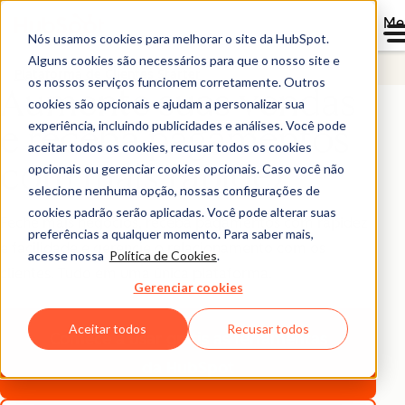
Me
Nós usamos cookies para melhorar o site da HubSpot.
Alguns cookies são necessários para que o nosso site e
Plataforma de Clientes Starter
os nossos serviços funcionem corretamente. Outros
Aumente suas vendas
cookies são opcionais e ajudam a personalizar sua
experiência, incluindo publicidades e análises. Você pode
e receba pagamentos
aceitar todos os cookies, recusar todos os cookies
com mais rapidez
opcionais ou gerenciar cookies opcionais. Caso você não
selecione nenhuma opção, nossas configurações de
cookies padrão serão aplicadas. Você pode alterar suas
Feche mais negócios, receba pagamentos com rapidez
preferências a qualquer momento. Para saber mais,
e facilidade e gerencie o relacionamento com os
acesse nossa
Política de Cookies
.
clientes. Tudo em uma única plataforma.
Gerenciar cookies
Aceitar todos
Recusar todos
Comece a usar grátis
as ferramentas
da HubSpot