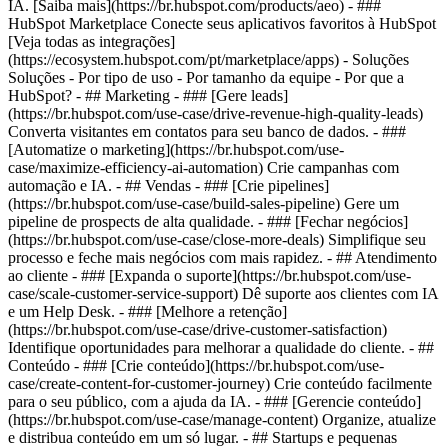
IA. [Saiba mais](https://br.hubspot.com/products/aeo) - ###
HubSpot Marketplace Conecte seus aplicativos favoritos à HubSpot
[Veja todas as integrações]
(https://ecosystem.hubspot.com/pt/marketplace/apps) - Soluções
Soluções - Por tipo de uso - Por tamanho da equipe - Por que a
HubSpot?
- ## Marketing - ### [Gere leads]
(https://br.hubspot.com/use-case/drive-revenue-high-quality-leads)
Converta visitantes em contatos para seu banco de dados. - ###
[Automatize o marketing](https://br.hubspot.com/use-
case/maximize-efficiency-ai-automation) Crie campanhas com
automação e IA. - ## Vendas - ### [Crie pipelines]
(https://br.hubspot.com/use-case/build-sales-pipeline) Gere um
pipeline de prospects de alta qualidade. - ### [Fechar negócios]
(https://br.hubspot.com/use-case/close-more-deals) Simplifique seu
processo e feche mais negócios com mais rapidez. - ## Atendimento
ao cliente - ### [Expanda o suporte](https://br.hubspot.com/use-
case/scale-customer-service-support) Dê suporte aos clientes com IA
e um Help Desk. - ### [Melhore a retenção]
(https://br.hubspot.com/use-case/drive-customer-satisfaction)
Identifique oportunidades para melhorar a qualidade do cliente. - ##
Conteúdo - ### [Crie conteúdo](https://br.hubspot.com/use-
case/create-content-for-customer-journey) Crie conteúdo facilmente
para o seu público, com a ajuda da IA. - ### [Gerencie conteúdo]
(https://br.hubspot.com/use-case/manage-content) Organize, atualize
e distribua conteúdo em um só lugar. - ## Startups e pequenas