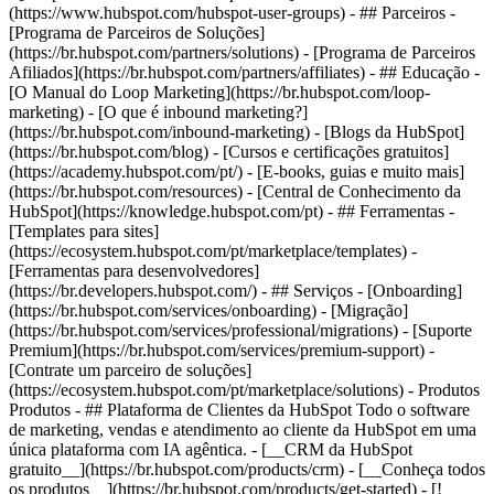
(https://www.hubspot.com/hubspot-user-groups) - ## Parceiros -
[Programa de Parceiros de Soluções]
(https://br.hubspot.com/partners/solutions) - [Programa de Parceiros
Afiliados](https://br.hubspot.com/partners/affiliates) - ## Educação -
[O Manual do Loop Marketing](https://br.hubspot.com/loop-
marketing) - [O que é inbound marketing?]
(https://br.hubspot.com/inbound-marketing) - [Blogs da HubSpot]
(https://br.hubspot.com/blog) - [Cursos e certificações gratuitos]
(https://academy.hubspot.com/pt/) - [E-books, guias e muito mais]
(https://br.hubspot.com/resources) - [Central de Conhecimento da
HubSpot](https://knowledge.hubspot.com/pt) - ## Ferramentas -
[Templates para sites]
(https://ecosystem.hubspot.com/pt/marketplace/templates) -
[Ferramentas para desenvolvedores]
(https://br.developers.hubspot.com/) - ## Serviços - [Onboarding]
(https://br.hubspot.com/services/onboarding) - [Migração]
(https://br.hubspot.com/services/professional/migrations) - [Suporte
Premium](https://br.hubspot.com/services/premium-support) -
[Contrate um parceiro de soluções]
(https://ecosystem.hubspot.com/pt/marketplace/solutions)
- Produtos Produtos - ## Plataforma de Clientes da HubSpot Todo o software de marketing, vendas e atendimento ao cliente da HubSpot em uma única plataforma com IA agêntica. - [__CRM da HubSpot gratuito__](https://br.hubspot.com/products/crm) - [__Conheça todos os produtos__](https://br.hubspot.com/products/get-started) - [![195140668528](https://53.fs1.hubspotusercontent-na1.net/hubfs/53/assets/hubspot.com/global-navigation/2025/marketing-hub.svg) \ __Marketing Hub__ \ Software de automação de marketing](https://br.hubspot.com/products/marketing) - [![195146645596](https://53.fs1.hubspotusercontent-na1.net/hubfs/53/assets/hubspot.com/global-navigation/2025/sales-hub.svg) \ __Sales Hub__ \ Software de vendas](https://br.hubspot.com/products/sales) - [![195140668527](https://53.fs1.hubspotusercontent-na1.net/hubfs/53/assets/hubspot.com/global-navigation/2025/service-hub.svg) \ __Service Hub__ \ Software de atendimento ao cliente](https://br.hubspot.com/products/service) - [![195140649745](https://53.fs1.hubspotusercontent-na1.net/hubfs/53/assets/hubspot.com/global-navigation/2025/content-hub.svg) \ __Content Hub__ \ Software de marketing de conteúdo](https://br.hubspot.com/products/content) - [![195289608884](https://53.fs1.hubspotusercontent-na1.net/hubfs/53/assets/hubspot.com/global-navigation/2025/data-hub.svg) \ __Data Hub__ \ Software de gestão de dados](https://br.hubspot.com/products/data) - [![195140609672](https://53.fs1.hubspotusercontent-na1.net/hubfs/53/assets/hubspot.com/global-navigation/2025/commerce-hub.svg) \ __Revenue Hub__ \ Software de CPQ, faturamento e pagamentos](https://br.hubspot.com/products/revenue) - [![ProductIcons_AgentHub_Icon_Orange](https://53.fs1.hubspotusercontent-na1.net/hubfs/53/assets/webteam-cms-portal/images/breeze/ProductIcons_AgentHub_Icon_Orange.svg) \ __Agent Hub__ \ O espaço central para criar e gerenciar agentes de IA em toda a plataforma](https://br.hubspot.com/products/artificial-intelligence) - [![188619147390](https://53.fs1.hubspotusercontent-na1.net/hubfs/53/assets/hubspot.com/global-navigation/help-me-choose-tool.svg) \ __Precisa de ajuda para escolher?__ \ Responda algumas perguntas e nós te ajudaremos a achar os produtos ideais para o seu negócio.](https://br.hubspot.com/products/help-me-choose) - [![195140649746](https://53.fs1.hubspotusercontent-na1.net/hubfs/53/assets/hubspot.com/global-navigation/2025/small-business.svg) \ __Pacote para pequenas empresas__ \ A edição Starter de cada produto, desenvolvida para startups e pequenas empresas](https://br.hubspot.com/products/crm/starter) - [![210646671655](https://53.fs1.hubspotusercontent-na1.net/hubfs/53/assets/hubspot.com/global-navigation/2025/aeo.svg) \ __AEO (Beta)__ \ Ferramentas de otimização para mecanismos de resposta que rastreiam e melhoram a visibilidade da sua marca nos resultados de IA.](https://br.hubspot.com/products/aeo) - [![195140649747](https://53.fs1.hubspotusercontent-na1.net/hubfs/53/assets/hubspot.com/global-navigation/2025/app-marketplace.svg) \ __HubSpot Marketplace__ \ Conecte seus aplicativos favoritos à HubSpot](https://ecosystem.hubspot.com/pt/marketplace/apps) - Soluções Soluções - Por tipo de uso - ## Marketing - [Gere leads](https://br.hubspot.com/use-case/drive-revenue-high-quality-leads) - [Automatize o marketing](https://br.hubspot.com/use-case/maximize-efficiency-ai-automation) - ## Vendas - [Crie pipelines](https://br.hubspot.com/use-case/build-sales-pipeline) - [Fechar negócios](https://br.hubspot.com/use-case/close-more-deals) - ## Atendimento ao cliente - [Expanda o suporte](https://br.hubspot.com/use-case/scale-customer-service-support) - [Melhore a retenção](https://br.hubspot.com/use-case/drive-customer-satisfaction) - ## Conteúdo - [Crie conteúdo](https://br.hubspot.com/use-case/create-content-for-customer-journey) - [Gerencie conteúdo](https://br.hubspot.com/use-case/manage-content) - ## Startups e pequenas empresas - [Encontre e alcance clientes](https://br.hubspot.com/use-case/find-and-reach-customers) - [Aumente as vendas e receba pagamentos](https://br.hubspot.com/use-case/grow-sales-and-get-paid-faster) - [Organize os dados do cliente](https://br.hubspot.com/use-case/understand-and-organize-customer-data) - ## Inteligência artificial - [Resolva dúvidas de seus clientes 24/7](https://br.hubspot.com/products/artificial-intelligence/ai-customer-service-agent) - [Automatize a prospecção de vendas](https://br.hubspot.com/products/sales/ai-prospecting-agent) - [Faça uma análise mais rápida de seus clientes](https://br.hubspot.com/products/artificial-intelligence/ai-data-agent) - Por tamanho da equipe - ## Por tamanho da equipe - ![195309752641](https://53.fs1.hubspotusercontent-na1.net/hub/53/hubfs/assets/hubspot.com/global-navigation/2025/Small%20Businesses%20%26%20Start%20ups.webp?width=1035&height=450&name=Small%20Businesses%20%26%20Start%20ups.webp) ### Para pequenas empresas e startups A Plataforma de Clientes Starter da HubSpot ajuda sua startup ou pequena empresa em crescimento a encontrar e conquistar clientes desde o primeiro dia. [Saiba mais sobre a Plataforma de Clientes Starter da HubSpot](https://br.hubspot.com/products/crm/starter) - ![195309752642](https://53.fs1.hubspotusercontent-na1.net/hub/53/hubfs/assets/hubspot.com/global-navigation/2025/Enterprise.webp?width=1035&height=450&name=Enterprise.webp) ### Para grandes empresas A Plataforma de Clientes Enterprise integrada da HubSpot é poderosa e fácil de usar. [Saiba mais sobre a Plataforma de Clientes Enterprise da HubSpot](https://br.hubspot.com/products/crm/enterprise) - Por que a HubSpot? - ## Por que a HubSpot? - ![195309752643](https://53.fs1.hubspotusercontent-na1.net/hub/53/hubfs/assets/hubspot.com/global-navigation/2025/Why%20Choose%20HubSpot.webp?width=1035&height=450&name=Why%20Choose%20HubSpot.webp) ### Por que escolher a HubSpot? Depois de apenas um ano, os clientes da HubSpot adquirem 129% mais leads, fecham 36% mais negócios e observam uma melhoria de 37% nas taxas de fechamento de tickets. [Saiba mais sobre o que diferencia a solução da HubSpot](https://br.hubspot.com/why-choose-hubspot) - ![195303448595](https://53.fs1.hubspotusercontent-na1.net/hub/53/hubfs/assets/hubspot.com/global-navigation/2025/Case%20Studies.webp?width=1035&height=450&name=Case%20Studies.webp) ### Estudos de caso Conheça empresas como a sua em todo o mundo que usam a HubSpot para unir suas equipes, capacitar seus negócios e crescer melhor. [Veja todos os estudos de caso](https://br.hubspot.com/case-studies) - ![191228329371](https://53.fs1.hubspotusercontent-na1.net/hub/53/hubfs/spotlight_resized_518x225.png?width=518&height=225&name=spotlight_resized_518x225.png) ### Spotlight: atualizações de produtos Saiba mais sobre os lançamentos e anúncios de produtos da HubSpot nesta vitrine semestral de produtos. [Veja as atualizações de nossos produtos](https://br.hubspot.com/spotlight) - [Preços](https://br.hubspot.com/pricing/marketing) - Recursos Recursos - ## Link em destaque - [Spotlight: atualizações de produtos](https://br.hubspot.com/spotlight) - [Novidades na HubSpot](https://br.hubspot.com/new) - [Por que escolher a HubSpot?](https://br.hubspot.com/why-choose-hubspot) - [Sustentabilidade \ EN](https://www.hubspot.com/sustainability) - ## Comunidade e eventos - [Evento UNBOUND](https://unbound.hubspot.com/) - [Webinares](https://br.hubspot.com/resources/webinar#resource-library-page-headers) - [Comunidade HubSpot](https://community.hubspot.com/) - [Grupos de Usuários da HubSpot \ EN](https://www.hubspot.com/hubspot-user-groups) - ## Parceiros - [Programa de Parceiros de Soluções](https://br.hubspot.com/partners/solutions) - [Programa de Parceiros Afiliados](https://br.hubspot.com/partners/affiliates) - ## Educação - [O Manual do Loop Marketing](https://br.hubspot.com/loop-marketing) - [O que é inbound marketing?](https://br.hubspot.com/inbound-marketing) - [Blogs da HubSpot](https://br.hubspot.com/blog) - [Cursos e certificações gratuitos](https://academy.hubspot.com/pt/) - [E-books, guias e muito mais](https://br.hubspot.com/resources) - [Central de Conhecimento da HubSpot](https://knowledge.hubspot.com/pt) - ## Ferramentas - [Templates para sites](https://ecosystem.hubspot.com/pt/marketplace/templates) - [Ferramentas para desenvolvedores](https://br.developers.hubspot.com/) - ## Serviços - [Onboarding](https://br.hubspot.com/services/onboarding) - [Migração](https://br.hubspot.com/services/professional/migrations) - [Suporte Premium](https://br.hubspot.com/services/premium-support) - [Contrate um parceiro de soluções](https://ecosystem.hubspot.com/pt/marketplace/solutions) - Sobre Sobre - [Sobre nós](https://br.hubspot.com/our-story) - [Trabalhe conosco](https://www.hubspot.com/careers) - [Entre em contato conosco](https://br.hubspot.com/company/contact) - [Relações com investidores](https://ir.hubspot.com/) - [Equipe de gestão](https://br.hubspot.com/company/management) [Solicite uma demonstração](https://br.hubspot.com/ofertas/demo) [Comece a usar gratuitamente](https://app.hubspot.com/signup-hubspot/ma