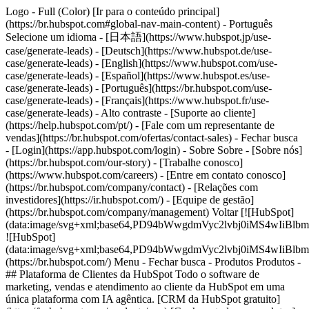
Logo - Full (Color) [Ir para o conteúdo principal]
(https://br.hubspot.com#global-nav-main-content) - Português
Selecione um idioma - [日本語](https://www.hubspot.jp/use-
case/generate-leads) - [Deutsch](https://www.hubspot.de/use-
case/generate-leads) - [English](https://www.hubspot.com/use-
case/generate-leads) - [Español](https://www.hubspot.es/use-
case/generate-leads) - [Português](https://br.hubspot.com/use-
case/generate-leads) - [Français](https://www.hubspot.fr/use-
case/generate-leads) - Alto contraste - [Suporte ao cliente]
(https://help.hubspot.com/pt/) - [Fale com um representante de
vendas](https://br.hubspot.com/ofertas/contact-sales)
- Fechar busca
- [Login](https://app.hubspot.com/login) - Sobre Sobre - [Sobre nós]
(https://br.hubspot.com/our-story) - [Trabalhe conosco]
(https://www.hubspot.com/careers) - [Entre em contato conosco]
(https://br.hubspot.com/company/contact) - [Relações com
investidores](https://ir.hubspot.com/) - [Equipe de gestão]
(https://br.hubspot.com/company/management) Voltar [![HubSpot]
(data:image/svg+xml;base64,PD94bWwgdmVyc2lvbj0iM
![HubSpot]
(data:image/svg+xml;base64,PD94bWwgdmVyc2lvbj0iM
(https://br.hubspot.com/) Menu - Fechar busca
- Produtos Produtos -
## Plataforma de Clientes da HubSpot Todo o software de
marketing, vendas e atendimento ao cliente da HubSpot em uma
única plataforma com IA agêntica. [CRM da HubSpot gratuito]