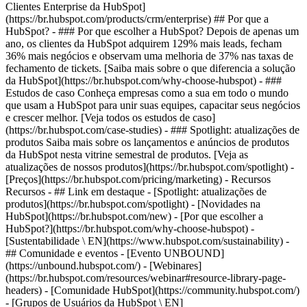
Clientes Enterprise da HubSpot]
(https://br.hubspot.com/products/crm/enterprise) ## Por que a
HubSpot? - ### Por que escolher a HubSpot? Depois de apenas um
ano, os clientes da HubSpot adquirem 129% mais leads, fecham
36% mais negócios e observam uma melhoria de 37% nas taxas de
fechamento de tickets. [Saiba mais sobre o que diferencia a solução
da HubSpot](https://br.hubspot.com/why-choose-hubspot) - ###
Estudos de caso Conheça empresas como a sua em todo o mundo
que usam a HubSpot para unir suas equipes, capacitar seus negócios
e crescer melhor. [Veja todos os estudos de caso]
(https://br.hubspot.com/case-studies) - ### Spotlight: atualizações de
produtos Saiba mais sobre os lançamentos e anúncios de produtos
da HubSpot nesta vitrine semestral de produtos. [Veja as
atualizações de nossos produtos](https://br.hubspot.com/spotlight) -
[Preços](https://br.hubspot.com/pricing/marketing) - Recursos
Recursos - ## Link em destaque - [Spotlight: atualizações de
produtos](https://br.hubspot.com/spotlight) - [Novidades na
HubSpot](https://br.hubspot.com/new) - [Por que escolher a
HubSpot?](https://br.hubspot.com/why-choose-hubspot) -
[Sustentabilidade \ EN](https://www.hubspot.com/sustainability) -
## Comunidade e eventos - [Evento UNBOUND]
(https://unbound.hubspot.com/) - [Webinares]
(https://br.hubspot.com/resources/webinar#resource-library-page-
headers) - [Comunidade HubSpot](https://community.hubspot.com/)
- [Grupos de Usuários da HubSpot \ EN]