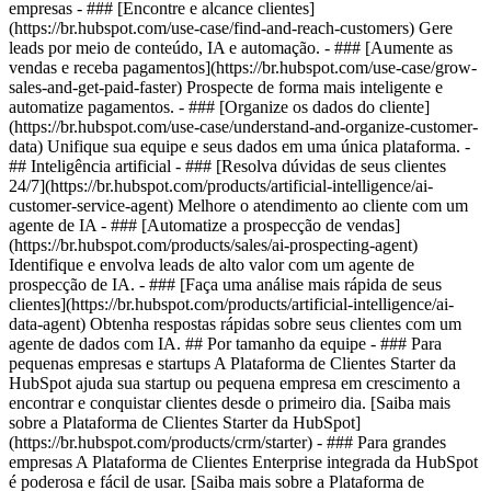
empresas - ### [Encontre e alcance clientes]
(https://br.hubspot.com/use-case/find-and-reach-customers) Gere
leads por meio de conteúdo, IA e automação. - ### [Aumente as
vendas e receba pagamentos](https://br.hubspot.com/use-case/grow-
sales-and-get-paid-faster) Prospecte de forma mais inteligente e
automatize pagamentos. - ### [Organize os dados do cliente]
(https://br.hubspot.com/use-case/understand-and-organize-customer-
data) Unifique sua equipe e seus dados em uma única plataforma. -
## Inteligência artificial - ### [Resolva dúvidas de seus clientes
24/7](https://br.hubspot.com/products/artificial-intelligence/ai-
customer-service-agent) Melhore o atendimento ao cliente com um
agente de IA - ### [Automatize a prospecção de vendas]
(https://br.hubspot.com/products/sales/ai-prospecting-agent)
Identifique e envolva leads de alto valor com um agente de
prospecção de IA. - ### [Faça uma análise mais rápida de seus
clientes](https://br.hubspot.com/products/artificial-intelligence/ai-
data-agent) Obtenha respostas rápidas sobre seus clientes com um
agente de dados com IA. ## Por tamanho da equipe - ### Para
pequenas empresas e startups A Plataforma de Clientes Starter da
HubSpot ajuda sua startup ou pequena empresa em crescimento a
encontrar e conquistar clientes desde o primeiro dia. [Saiba mais
sobre a Plataforma de Clientes Starter da HubSpot]
(https://br.hubspot.com/products/crm/starter) - ### Para grandes
empresas A Plataforma de Clientes Enterprise integrada da HubSpot
é poderosa e fácil de usar. [Saiba mais sobre a Plataforma de