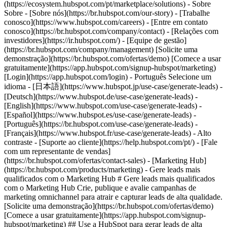
- [Marketing Hub](https://br.hubspot.com/products/marketing) - Gere leads mais qualificados com o Marketing Hub # Gere leads mais qualificados com o Marketing Hub Crie, publique e avalie campanhas de marketing omnichannel para atrair e capturar leads de alta qualidade. [Solicite uma demonstração](https://br.hubspot.com/ofertas/demo) [Comece a usar gratuitamente](https://app.hubspot.com/signup-hubspot/marketing) ## Use a HubSpot para gerar leads de alta qualidade e ter um ROI de marketing tangível. O marketing está evoluindo à medida que os consumidores se cansam dos atritos nos canais, levando as empresas a encontrar novas maneiras de avançar com experiências que geram conversões de alta qualidade. Comece a usar a seguinte estrutura. 1\. Atraia mais leads engajando com os clientes onde eles estiverem. 2\. Capture leads de maneira eficiente com campanhas escalonáveis e direcionadas. 3\. Mostre e maximize seu impacto com ferramentas de análise de marketing. ![use a ferramenta de anúncios do Marketing Hub para concentrar seus esforços de ads na HubSpot](https://53.fs1.hubspotusercontent-na1.net/hub/53/hubfs/_L10n/PT/L10N-25463/mh-ads-pt.png?width=567&height=361&name=mh-ads-pt.png) ## 1. Atraia mais leads engajando com os clientes onde eles estiverem. Como profissional de marketing, acompanhar todos os canais com os quais seu público interage pode ser cansativo. Parece que você precisa fazer tudo, em qualquer lugar, e o tempo todo. O Marketing Hub oferece um espaço centralizado para criar e gerenciar campanhas omnicanal. - Promova a conscientização com [publicação e monitoramento social](https://br.hubspot.com/products/marketing/social-inbox) em plataformas como Facebook, Instagram e LinkedIn. - Ajude leads a encontrar você usando [ferramentas de gerenciamento de anúncios](https://br.hubspot.com/products/marketing/ads) para criar e gerenciar campanhas PPC. ![Capture leads com as ferramentas de campanhas do Marketing Hub ](https://53.fs1.hubspotusercontent-na1.net/hub/53/hubfs/Imported%20sitepage%20images/CRM-platform-capture-leads-br-1.webp?width=567&height=425&name=CRM-platform-capture-leads-br-1.webp) ## 2. Capture leads de maneira eficiente com campanhas escalonáveis e direcionadas. Experiências de usuário personalizadas criam fidelidade à marca. Mas para personalizar uma experiência, você deve conhecer as preferências do seu cliente e do seu prospect. - Converta mais visitantes em leads qualificados com [calls to action](https://br.hubspot.com/products/marketing/calls-to-action) que você pode personalizar, testar e otimizar. - Use um [criador de formulários intuitivo](https://br.hubspot.com/products/marketing/forms) para criar formulários que coletam leads de inscrições em eventos, ofertas de testes gratuitos, inscrições em boletins informativos e muito mais. ![relatório de marketing do Marketing Hub ](https://53.fs1.hubspotusercontent-na1.net/hub/53/hubfs/Imported%20sitepage%20images/mh-lead-generation-br-1.webp?width=567&height=360&name=mh-lead-generation-br-1.webp) ## 3. Mostre e maximize seu impacto com ferramentas de análise de marketing. Maximize cada sucesso e aproveite todas as oportunidades de otimização com ferramentas de relatórios integradas. - Use [ferramentas integradas de análise de marketing](https://br.hubspot.com/products/marketing/analytics) para visualizar instantaneamente métricas como contatos gerados, alocação de orçamento e retorno do investimento tudo com o clique de um botão e sem esforço. - Use [relatórios avançados de marketing](https://br.hubspot.com/products/marketing/advanced-marketing-reporting) para visualizar a jornada do cliente e capitalizar seus pontos de contato de geração de leads mais significativos. ## Com o Marketing Hub, os clientes conseguem estes resultados: - ### Aumento de 129% em leads de inbound após 1 ano [Fonte](https://53.fs1.hubspotusercontent-na1.net/hubfs/53/PORTUGUESE%20-%20HubSpot%20ROI%20Report/2023%20HubSpot%20Annual%20ROI%20Report%20%28PT%29%20%281%29.pdf) - ### Redução de 68% no tempo para lançar campanhas de marketing [Fonte](https://53.fs1.hubspotusercontent-na1.net/hubfs/53/PORTUGUESE%20-%20HubSpot%20ROI%20Report/2023%20HubSpot%20Annual%20ROI%20Report%20%28PT%29%20%281%29.pdf) - ### Aumento de 73% na produtividade da equipe de marketing [Fonte](https://53.fs1.hubspotusercontent-na1.net/hubfs/53/PORTUGUESE%20-%20HubSpot%20ROI%20Report/2023%20HubSpot%20Annual%20ROI%20Report%20%28PT%29%20%281%29.pdf) ## Atraia e converta leads com o Marketing Hub. Descubra ferramentas que conectam seus dados para atrair leads qualificados, convertê-los em clientes e aumentar sua receita. [Saiba mais sobre o software de automação de marketing](https://br.hubspot.com/products/marketing) [Comece a usar gratuitamente o software do Marketing Hub](https://app.hubspot.com/signup-hubspot/marketing) ![](https://53.fs1.hubspotusercontent-na1.net/hub/53/hubfs/Starter%20Onboarding%20Automation/Marketing%20Hub%20%28Starter%20Relaunch%29/2023_MarketingHub_Attract_Leads.png?width=380&height=410&name=2023_MarketingHub_Attract_Leads.png) ## Descubra como empresas estão usando o Marketing Hub para atrair e converter leads altamente qualificados. ![Sendle](https://53.fs1.hubspotusercontent-na1.net/hub/53/hubfs/ViSENZE-case-study.png?width=567&height=362&name=ViSENZE-case-study.png) ### Sendle aumenta as taxas de ativação em 50% Saiba como a Sendle melhorou a experiência dos clientes, passou a gerar mais leads e fechou o loop entre as equipes de vendas e marketing. Assista à história de Sendle (em inglês) estudo de caso em vídeo ![Alexandre Veras - CMO Cartão de Todos](https://53.fs1.hubspotusercontent-na1.net/hub/53/hubfs/cartao-de-todos-use-case-teaser.webp?width=567&height=360&name=cartao-de-todos-use-case-teaser.webp) ### Cartão de TODOS aumenta sua eficiência em 30% Veja como a Cartão de TODOS usou o Marketing Hub e a plataforma de clientes completa da HubSpot para conquistar 116k leads por mês e se consolidar no meio digital durante a pandemia. [Leia o Estudo de Caso completo estudo de caso](https://br.hubspot.com/case-studies/cartao-de-todos) ![Spocket](https://53.fs1.hubspotusercontent-na1.net/hub/53/hubfs/Spocket-1-2.webp?width=567&height=360&name=Spocket-1-2.webp) ### Spocket dobra conversões de prospects Descubra como a Spocket automatizou seu marketing para melhor engajar e rastrear leads. Assista à história da Spocket (em inglês) vídeo de caso de uso ## Recursos relacionados ![](https://53.fs1.hubspotusercontent-na1.net/hubfs/53/roi-icon.svg) ### Tudo o que você precisa saber sobre leads qualificados para marketing Descubra tudo o que você precisa saber sobre leads qualificados para marketing (MQL) e como criar seus próprios critérios para MQL. [Leia mais sobre leads qualificados para marketingna postagem do nosso blog](https://br.hubspot.com/blog/marketing/mql) ![email-link-illustration](https://53.fs1.hubspotusercontent-na1.net/hubfs/53/email-link-illustration.svg) ### Guia completo para a geração de leads Crie leads qualificados prontos para conversão. Veja como fazer a gestão de leads, como gerar novos leads e 5 estratégias para alavancar a geração de leads. [Leia mais sobre leads](https://br.hubspot.com/blog/marketing/geracao-de-leads) ![](https://53.fs1.hubspotusercontent-na1.net/hubfs/53/attract-leads-1-icon.svg) ### Segmentação e qualificação de leads: como fazer de forma eficiente Entenda o que é a segmentação de público e como ela pode ser usada na sua estratégia de marketing. [Leia mais sobre segmentação](https://br.hubspot.com/blog/marketing/segmentar-e-qualificar-leads-com-formularios) ## Atraia e converta seus leads. Solicite uma demonstração ou use nossa versão grátis do Marketing Hub para atrair e converter leads altamente qualificados hoje mesmo. [Solicite uma demonstração do software de automação de marketing](https://br.hubspot.com/ofertas/demo) [Comece a usar gratuitamente o software de automação de marketing](https://app.hubspot.com/signup-hubspot/marketing) ![2023_MarketingHub_Email-Jun-04-2024-06-52-19-0965-PM](https://53.fs1.hubspotusercontent-na1.net/hub/53/hubfs/2023_MarketingHub_Email-Jun-04-2024-06-52-19-0965-PM.png?width=380&height=410&name=2023_MarketingHub_Email-Jun-04-2024-06-52-19-0965-PM.png) ## Descubra outros casos de uso ### Use automação e IA para criar campanhas de forma mais eficiente Envolva líderes e clientes com eficiência com ferramentas de marketing com IA para mensagens direcionadas, campanhas coordenadas e controle da jornada. [Poupe tempo](https://br.hubspot.com/use-case/automate-marketing) ### Alcance e engaje prospects de vendas Descubra ferramentas e estratégias inovadoras que ajudam você a se destacar da multidão, alcançar prospects de vendas e desenvolver relacionamentos que geram receita. [Engaje mais prospects](https://br.hubspot.com/use-case/build-sales-pipeline) ### Acelere as vendas e feche negócios mais rapidamente Saiba como a HubSpot ajuda uma variedade de empresas a dinamizar seu pipeline de vendas, aumentar a produtividade dos representantes de vendas e fechar negócios mais rapidamente. [Feche mais negócios](https://www.hubspot.com/use-case/close-more-deals) Voltar Close ## Recursos populares - [Todos os produtos e funcionalidades](https://br.hubspot.com/products) Todos os produtos e funcionalidades - [HubSpot AEO](https://br.hubspot.com/products/aeo) HubSpot AEO - [HubSpot CRM grátis](https://br.hubspot.com/products/crm) HubSpot CRM grátis - [Aplicativo gratuito de agendamento de reuniões](https://br.hubspot.com/products/sales/schedule-meeting) Aplicativo gratuito de agendamento de reuniões - [Agent Hub](https://br.hubspot.com/products/artificial-intelligence) Agent Hub - [Ferramentas para mídias sociais](https://br.hubspot.com/products/marketing/social-inbox) Ferramentas para mídias sociais - [Software de rastreamento de e-mail](https://br.hubspot.com/products/sales/email-tracking) Software de rast