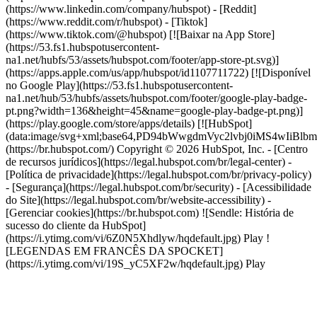
(https://www.linkedin.com/company/hubspot) - [Reddit]
(https://www.reddit.com/r/hubspot) - [Tiktok]
(https://www.tiktok.com/@hubspot) [![Baixar na App Store]
(https://53.fs1.hubspotusercontent-
na1.net/hubfs/53/assets/hubspot.com/footer/app-store-pt.svg)]
(https://apps.apple.com/us/app/hubspot/id1107711722) [![Disponível
no Google Play](https://53.fs1.hubspotusercontent-
na1.net/hub/53/hubfs/assets/hubspot.com/footer/google-play-badge-
pt.png?width=136&height=45&name=google-play-badge-pt.png)]
(https://play.google.com/store/apps/details) [![HubSpot]
(data:image/svg+xml;base64,PD94bWwgdmVyc2lvbj0i
(https://br.hubspot.com/) Copyright © 2026 HubSpot, Inc. - [Centro
de recursos jurídicos](https://legal.hubspot.com/br/legal-center) -
[Política de privacidade](https://legal.hubspot.com/br/privacy-policy)
- [Segurança](https://legal.hubspot.com/br/security) - [Acessibilidade
do Site](https://legal.hubspot.com/br/website-accessibility) -
[Gerenciar cookies](https://br.hubspot.com) ![Sendle: História de
sucesso do cliente da HubSpot]
(https://i.ytimg.com/vi/6Z0N5Xhdlyw/hqdefault.jpg) Play !
[LEGENDAS EM FRANCÊS DA SPOCKET]
(https://i.ytimg.com/vi/19S_yC5XF2w/hqdefault.jpg) Play