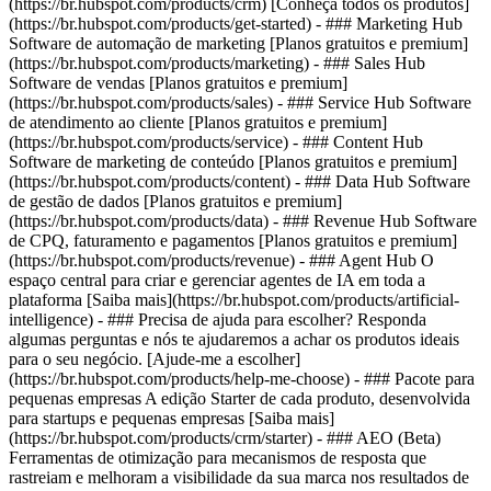
(https://br.hubspot.com/products/crm) [Conheça todos os produtos]
(https://br.hubspot.com/products/get-started)
- ### Marketing Hub
Software de automação de marketing [Planos gratuitos e premium]
(https://br.hubspot.com/products/marketing) - ### Sales Hub
Software de vendas [Planos gratuitos e premium]
(https://br.hubspot.com/products/sales) - ### Service Hub Software
de atendimento ao cliente [Planos gratuitos e premium]
(https://br.hubspot.com/products/service) - ### Content Hub
Software de marketing de conteúdo [Planos gratuitos e premium]
(https://br.hubspot.com/products/content) - ### Data Hub Software
de gestão de dados [Planos gratuitos e premium]
(https://br.hubspot.com/products/data) - ### Revenue Hub Software
de CPQ, faturamento e pagamentos [Planos gratuitos e premium]
(https://br.hubspot.com/products/revenue) - ### Agent Hub O
espaço central para criar e gerenciar agentes de IA em toda a
plataforma [Saiba mais](https://br.hubspot.com/products/artificial-
intelligence) - ### Precisa de ajuda para escolher? Responda
algumas perguntas e nós te ajudaremos a achar os produtos ideais
para o seu negócio. [Ajude-me a escolher]
(https://br.hubspot.com/products/help-me-choose)
- ### Pacote para
pequenas empresas A edição Starter de cada produto, desenvolvida
para startups e pequenas empresas [Saiba mais]
(https://br.hubspot.com/products/crm/starter) - ### AEO (Beta)
Ferramentas de otimização para mecanismos de resposta que
rastreiam e melhoram a visibilidade da sua marca nos resultados de