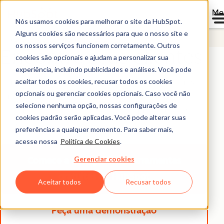
Me
Nós usamos cookies para melhorar o site da HubSpot.
Alguns cookies são necessários para que o nosso site e
Plataforma de Clientes Starter
os nossos serviços funcionem corretamente. Outros
Encontre seus clientes
cookies são opcionais e ajudam a personalizar sua
experiência, incluindo publicidades e análises. Você pode
aceitar todos os cookies, recusar todos os cookies
Gere e otimize facilmente conteúdo de marketing que
opcionais ou gerenciar cookies opcionais. Caso você não
atraia e converta novos clientes. Da criação à
selecione nenhuma opção, nossas configurações de
conversão, você obterá resultados rápidos em cada
cookies padrão serão aplicadas. Você pode alterar suas
etapa.
preferências a qualquer momento. Para saber mais,
acesse nossa
Política de Cookies
.
Gerenciar cookies
Comece a usar grátis
as ferramentas
gratuitas da HubSpot
Aceitar todos
Recusar todos
Peça uma demonstração