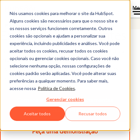
Me
Nós usamos cookies para melhorar o site da HubSpot.
Alguns cookies são necessários para que o nosso site e
Plataforma de Clientes Starter
os nossos serviços funcionem corretamente. Outros
Encontre seus clientes
cookies são opcionais e ajudam a personalizar sua
experiência, incluindo publicidades e análises. Você pode
aceitar todos os cookies, recusar todos os cookies
Gere e otimize facilmente conteúdo de marketing que
opcionais ou gerenciar cookies opcionais. Caso você não
atraia e converta novos clientes. Da criação à
selecione nenhuma opção, nossas configurações de
conversão, você obterá resultados rápidos em cada
cookies padrão serão aplicadas. Você pode alterar suas
etapa.
preferências a qualquer momento. Para saber mais,
acesse nossa
Política de Cookies
.
Gerenciar cookies
Comece a usar grátis
as ferramentas
gratuitas da HubSpot
Aceitar todos
Recusar todos
Peça uma demonstração