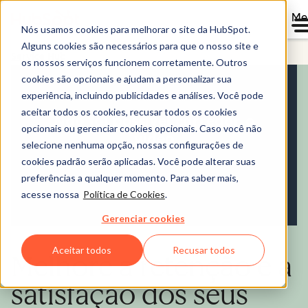
Me
Nós usamos cookies para melhorar o site da HubSpot.
Alguns cookies são necessários para que o nosso site e
Service Hub
os nossos serviços funcionem corretamente. Outros
cookies são opcionais e ajudam a personalizar sua
experiência, incluindo publicidades e análises. Você pode
aceitar todos os cookies, recusar todos os cookies
opcionais ou gerenciar cookies opcionais. Caso você não
selecione nenhuma opção, nossas configurações de
cookies padrão serão aplicadas. Você pode alterar suas
preferências a qualquer momento. Para saber mais,
acesse nossa
Política de Cookies
.
Gerenciar cookies
Aceitar todos
Recusar todos
Melhore a retenção e a
satisfação dos seus