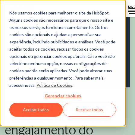
Me
Nós usamos cookies para melhorar o site da HubSpot.
Alguns cookies são necessários para que o nosso site e
Sales Hub
os nossos serviços funcionem corretamente. Outros
cookies são opcionais e ajudam a personalizar sua
experiência, incluindo publicidades e análises. Você pode
aceitar todos os cookies, recusar todos os cookies
opcionais ou gerenciar cookies opcionais. Caso você não
selecione nenhuma opção, nossas configurações de
cookies padrão serão aplicadas. Você pode alterar suas
preferências a qualquer momento. Para saber mais,
acesse nossa
Política de Cookies
.
Gerenciar cookies
Crie um pipeline de
Aceitar todos
Recusar todos
vendas e melhore o
engajamento do