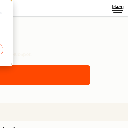
Menu
m
 com a HubSpot.