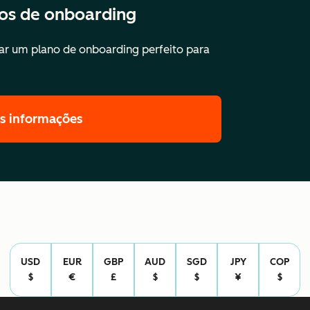
ços de onboarding
r um plano de onboarding perfeito para
is informações
USD
EUR
GBP
AUD
SGD
JPY
COP
$
€
£
$
$
¥
$