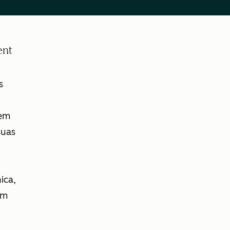
ent
s
em
suas
ica,
ém