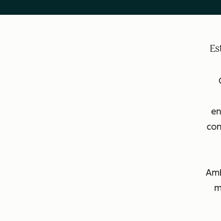
Es
e
con
Amb
m