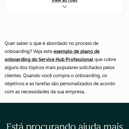
View all rows
Respostas
padronizadas de
e-mail e chat
Quer saber o que é abordado no process de
Ajudar o cliente a
onboarding? Veja este
exemplo de plano de
navegar na base
onboarding do Service Hub Professional
que cobre
de conhecimento
alguns dos tópicos mais populares solicitados pelos
clientes. Quando você compra o onboarding, os
objetivos e as tarefas são personalizados de acordo
Automação de
com as necessidades da sua empresa.
tíquetes
Medir experiência
do cliente
Está procurando ajuda mais