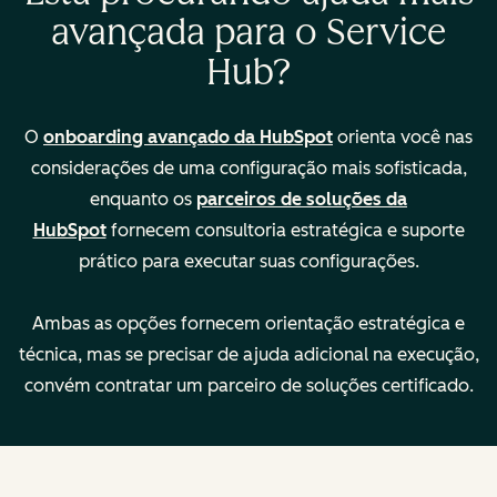
avançada para o Service
Hub?
Gerenciar várias
—
equipes
O
onboarding avançado da HubSpot
orienta você nas
considerações de uma configuração mais sofisticada,
Desenvolver
—
enquanto os
parceiros de soluções da
manuais de
HubSpot
fornecem consultoria estratégica e suporte
suporte
prático para executar suas configurações.
Criar painéis
—
Ambas as opções fornecem orientação estratégica e
personalizados
técnica, mas se precisar de ajuda adicional na execução,
convém contratar um parceiro de soluções certificado.
Características
Modalidade:
Modalidade:
principais
remota
remota
Descrição
Descrição