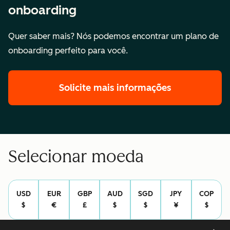
onboarding
Quer saber mais? Nós podemos encontrar um plano de
onboarding perfeito para você.
Solicite mais informações
Selecionar moeda
USD
EUR
GBP
AUD
SGD
JPY
COP
$
€
£
$
$
¥
$