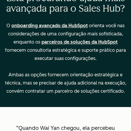
avançada para o Sales Hub?
migrar/importar
dados do seu CRM
O
onboarding avançado da HubSpot
orienta você nas
Encaminhar e gerir
—
considerações de uma configuração mais sofisticada,
diversas equipes
enquanto os
parceiros de soluções da HubSpot
fornecem consultoria estratégica e suporte prático para
executar suas configurações.
Características
$1.500
$3.500
principais
Modalidade:
Modalidade:
Ambas as opções fornecem orientação estratégica e
remota
remota
técnica, mas se precisar de ajuda adicional na execução,
Descrição
Descrição
convém contratar um parceiro de soluções certificado.
jurídica
jurídica
Quando Wai Yan chegou, ela percebeu