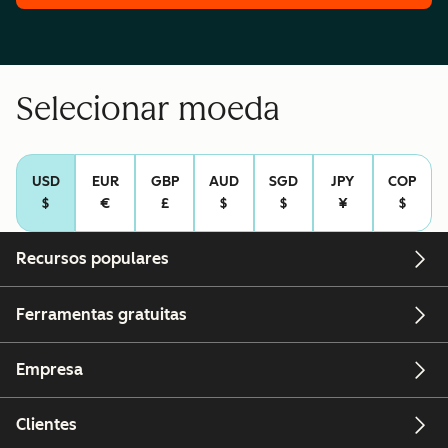
Selecionar moeda
USD
EUR
GBP
AUD
SGD
JPY
COP
$
€
£
$
$
¥
$
Recursos populares
Ferramentas gratuitas
Empresa
Clientes