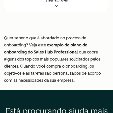
View all rows
Onboarding da
equipe (convite,
permissões e
recursos)
Quer saber o que é abordado no process de
onboarding? Veja este
exemplo de plano de
Configuração de
onboarding do Sales Hub Professional
que cobre
automação de
alguns dos tópicos mais populares solicitados pelos
vendas padrão
clientes. Quando você compra o onboarding, os
objetivos e as tarefas são personalizados de acordo
Ativação das
com as necessidades da sua empresa.
integrações padrão
(App
Marketplace/nativo)
Está procurando ajuda mais
Consultoria para
—