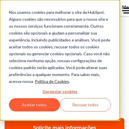
Me
Nós usamos cookies para melhorar o site da HubSpot.
Alguns cookies são necessários para que o nosso site e
os nossos serviços funcionem corretamente. Outros
cookies são opcionais e ajudam a personalizar sua
Onboarding do Sales
experiência, incluindo publicidades e análises. Você pode
aceitar todos os cookies, recusar todos os cookies
Hub
opcionais ou gerenciar cookies opcionais. Caso você não
selecione nenhuma opção, nossas configurações de
Tenha uma consultoria técnica para implementar o
cookies padrão serão aplicadas. Você pode alterar suas
preferências a qualquer momento. Para saber mais,
Sales Hub e orientações para simplificar e ampliar seu
acesse nossa
Política de Cookies
.
processo de vendas e, claro, fechar mais negócios. Com
um plano de onboarding alinhado às metas e outras
Gerenciar cookies
tecnologias da sua empresa, vamos acompanhar você
Aceitar todos
Recusar todos
durante todo o processo.
Solicite mais informações