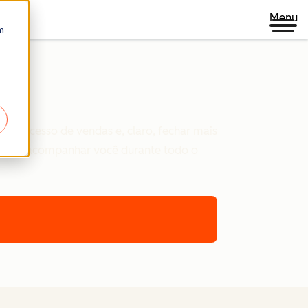
Menu
m
b
eu processo de vendas e, claro, fechar mais
vamos acompanhar você durante todo o