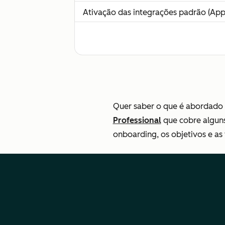
Ativação das integrações padrão (App
Consultoria para migrar/importar da
Encaminhar e gerir diversas equipes
Características principais
Quer saber o que é abordado 
Professional
que cobre alguns
onboarding, os objetivos e as