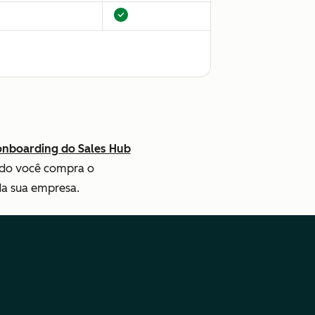
.500
$3.500
onboarding do Sales Hub
dalidade:
Modalidade:
ando você compra o
mota
remota
da sua empresa.
scrição jurídica
Descrição
jurídica