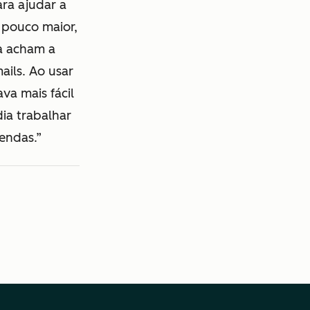
ra ajudar a
 pouco maior,
a acham a
ails. Ao usar
a mais fácil
ia trabalhar
endas.