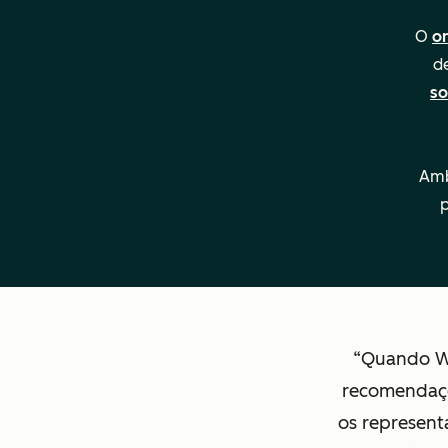
O
o
d
so
Amb
p
Quando Wa
recomendaçõ
os represent