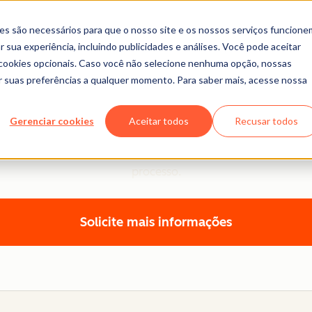
es são necessários para que o nosso site e os nossos serviços funcione
 sua experiência, incluindo publicidades e análises. Você pode aceitar
r cookies opcionais. Caso você não selecione nenhuma opção, nossas
ar suas preferências a qualquer momento. Para saber mais, acesse nossa
Onboarding do Sales Hu
Gerenciar cookies
Aceitar todos
Recusar todos
ntar o Sales Hub e orientações para simplificar e ampliar s
 alinhado às metas e outras tecnologias da sua empresa, 
processo.
Solicite mais informações