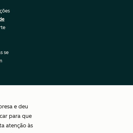
ações
de
rte
s se
um
presa e deu
car para que
ta atenção às