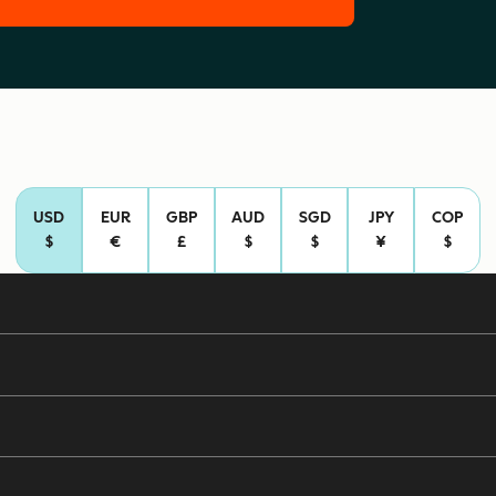
USD
EUR
GBP
AUD
SGD
JPY
COP
$
€
£
$
$
¥
$