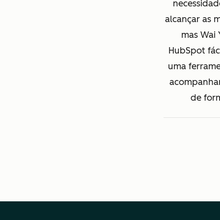
necessidad
alcançar as 
mas Wai 
HubSpot fáci
uma ferrame
acompanhar 
de for