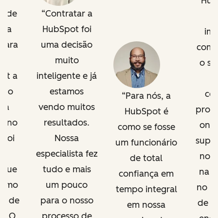
Hub
o de
Contratar a
r a
HubSpot foi
im
para
uma decisão
come
 a
muito
o so
It a
inteligente e já
m
r o
estamos
cor
Para nós, a
ma
vendo muitos
profi
HubSpot é
de no
resultados.
onb
como se fosse
 foi
Nossa
supor
um funcionário
as
especialista fez
nos
de total
 que
tudo e mais
na t
confiança em
como
um pouco
no l
tempo integral
al de
para o nosso
de c
em nossa
g. O
processo de