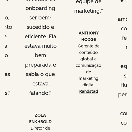
enqu
equipe de
e,
onboarding
marketing.
nto,
ser bem-
ambi
mento
sucedido e
com
ANTHONY
a e
eficiente. Ela
fer
HODGE
cia
estava muito
Gerente de
Gr
conteúdo
m o
bem
e
global e
to
preparada e
comunicação
espe
de
m as
sabia o que
su
marketing
s
estava
HubS
digital
Randstad
vas.
falando.
perd
comu
AN
ZOLA
da
ENKHBOLD
com
ss
Diretor de