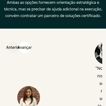
Ambas as opções fornecem orientação estratégica e
configuração de
técnica, mas se precisar de ajuda adicional na execução,
equipe e
convém contratar um parceiro de soluções certificado.
gerenciamento
de várias marcas
na HubSpot
Anterior
Avançar
Características
Preço:
Preço:
principais
Modalidade:
Modalidade:
remota
remota
Nos
Descrição
Descrição
no 
jurídica
jurídica
se
mu
ser