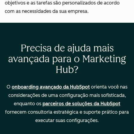
objetivos e as tarefas são personalizados de acordo
Consultoria para
com as necessidades da sua empresa.
migrar/importar
dados do seu
CRM
Precisa de ajuda mais
Configuração e
avançada para o Marketing
análise de
Hub?
campanha
O
onboarding avançado da HubSpot
orienta você nas
Propriedades
—
considerações de uma configuração mais sofisticada,
calculadas e
enquanto os
parceiros de soluções da HubSpot
relatórios
fornecem consultoria estratégica e suporte prático para
personalizados
executar suas configurações.
Permissões,
—