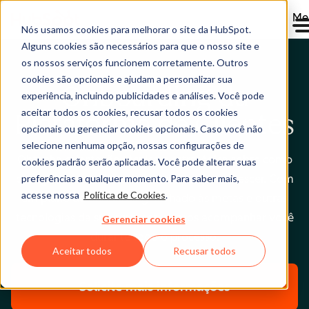
Me
Nós usamos cookies para melhorar o site da HubSpot.
Alguns cookies são necessários para que o nosso site e
os nossos serviços funcionem corretamente. Outros
cookies são opcionais e ajudam a personalizar sua
Onboarding da
experiência, incluindo publicidades e análises. Você pode
aceitar todos os cookies, recusar todos os cookies
Plataforma de Clientes
opcionais ou gerenciar cookies opcionais. Caso você não
selecione nenhuma opção, nossas configurações de
Obtenha orientação técnica e estratégica sobre como
cookies padrão serão aplicadas. Você pode alterar suas
preferências a qualquer momento. Para saber mais,
configurar seu software da HubSpot para crescer. Com
acesse nossa
Política de Cookies
.
um plano de onboarding alinhado às metas e outras
tecnologias da sua empresa, vamos acompanhar você
Gerenciar cookies
durante todo o processo.
Aceitar todos
Recusar todos
Solicite mais informações