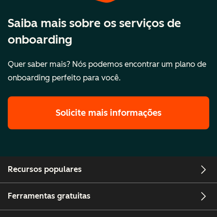
HubSpot
Saiba mais sobre os serviços de
onboarding
Consultoria
M
através da
Quer saber mais? Nós podemos encontrar um plano de
d
configuração de
onboarding perfeito para você.
u
múltiplas
d
unidades de
n
negócios
Solicite mais informações
Integrações
personalizadas
Recursos populares
Reunindo
unidades de
Ferramentas gratuitas
negócios em um