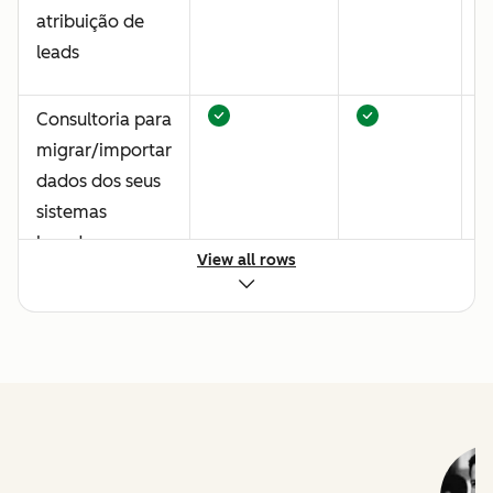
atribuição de
leads
Consultoria para
migrar/importar
dados dos seus
sistemas
legados
View all rows
Prática
recomendada
para qualidade
de dados
Criar um