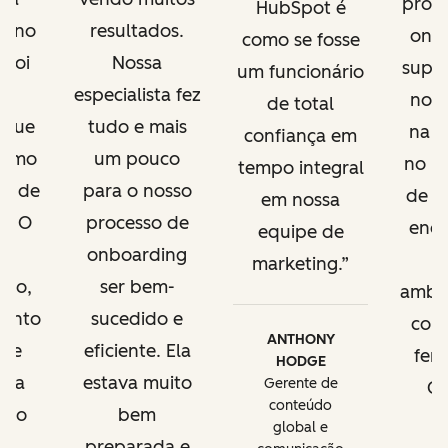
profi
HubSpot é
padrão de CRM
de no
resultados.
onb
como se fosse
para seus
 foi
Nossa
supor
processos
um funcionário
as
especialista fez
nos
de total
 que
tudo e mais
Como otimizar
na t
confiança em
como
um pouco
seu site e blog
no l
tempo integral
al de
para o nosso
de c
em nossa
Relatórios
g. O
processo de
enqu
equipe de
personalizados
e,
onboarding
marketing.
para
nto,
ser bem-
ambi
acompanhar
mento
sucedido e
com
KPIs, relatórios
ANTHONY
a e
eficiente. Ela
fer
de desempenho
HODGE
cia
estava muito
Gerente de
Gr
do site,
conteúdo
m o
bem
relatórios por
e
global e
domínio de
to
preparada e