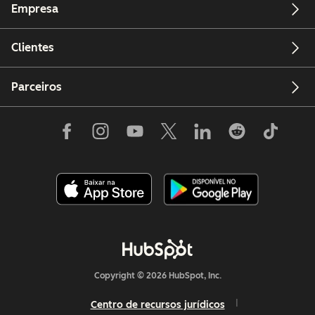
Empresa
só portal
Clientes
Características
Preço:
Preço:
P
principais
$10.000
$17.000
$
Parceiros
Modalidade:
Modalidade:
M
remota
remota
r
Descrição
Descrição
D
jurídica
jurídica
j
Copyright © 2026 HubSpot, Inc.
Centro de recursos jurídicos