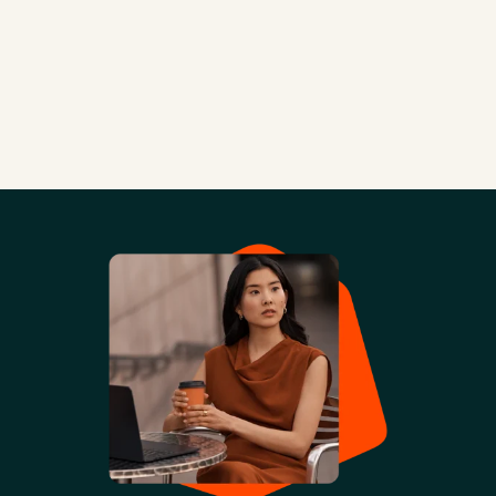
Consultoria em
implementação,
além de uso de
software nativo
e integrações
com softwares
de terceiros
Programação
automática com
o Operations
Hub
Táticas para
ferramentas
avançadas da