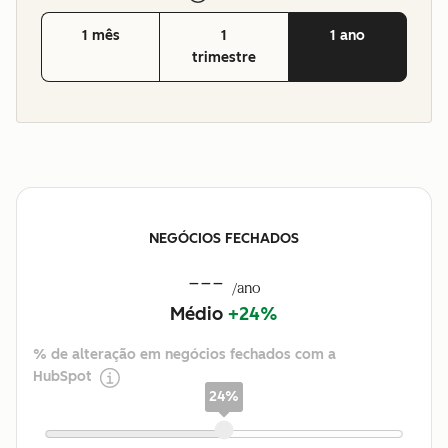
1 mês
1
1 ano
trimestre
NEGÓCIOS FECHADOS
---
/ano
Médio
+24%
% de alteração em negócios fechados com a
HubSpot
24%