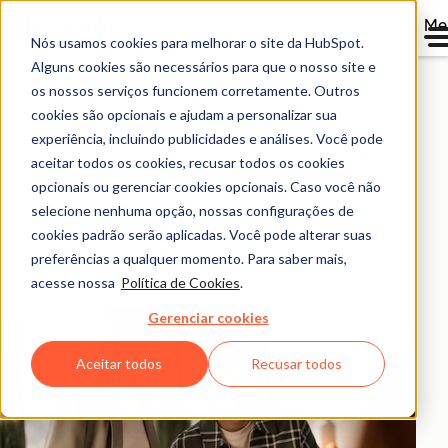
Me
Nós usamos cookies para melhorar o site da HubSpot.
Calculadora de ROI da
Alguns cookies são necessários para que o nosso site e
os nossos serviços funcionem corretamente. Outros
HubSpot
cookies são opcionais e ajudam a personalizar sua
experiência, incluindo publicidades e análises. Você pode
aceitar todos os cookies, recusar todos os cookies
Calcule o retorno sobre o investimento que você pode
opcionais ou gerenciar cookies opcionais. Caso você não
ter com os nossos produtos com base em dados de
selecione nenhuma opção, nossas configurações de
mais de 299.000 clientes da HubSpot em todo o
cookies padrão serão aplicadas. Você pode alterar suas
mundo.
preferências a qualquer momento. Para saber mais,
acesse nossa
Política de Cookies
.
Gerenciar cookies
Aceitar todos
Recusar todos