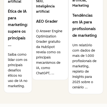
artificial,
SEO,
artificial
Marketing
Inteligência
Ética de IA
artificial
Tendências
para
AEO Grader
em IA para
marketing:
profissionais
supere os
O Answer Engine
de marketing
Optimization
principais
Grader gratuito
...
Um relatório
da HubSpot
com dados de
revela como os
Saiba como
mais de 1.000
principais
lidar com os
profissionais de
mecanismos de
principais
marketing,
IA, como
desafios
repleto de
ChatGPT, ...
éticos no
insights para
uso de IA no
2025 sobre o
marketing.
cenário ...