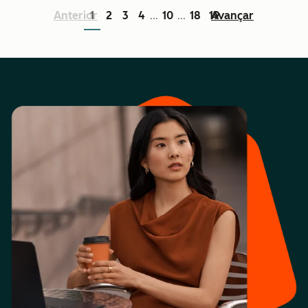
Anterior
1
2
3
4
10
18
19
Avançar
...
...