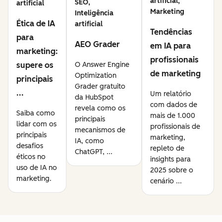
artificial,
SEO,
artificial
Marketing
Inteligência
Ética de IA
artificial
Tendências
para
AEO Grader
em IA para
marketing:
profissionais
supere os
O Answer Engine
de marketing
Optimization
principais
Grader gratuito
...
Um relatório
da HubSpot
com dados de
revela como os
Saiba como
mais de 1.000
principais
lidar com os
profissionais de
mecanismos de
principais
marketing,
IA, como
desafios
repleto de
ChatGPT, ...
éticos no
insights para
uso de IA no
2025 sobre o
marketing.
cenário ...