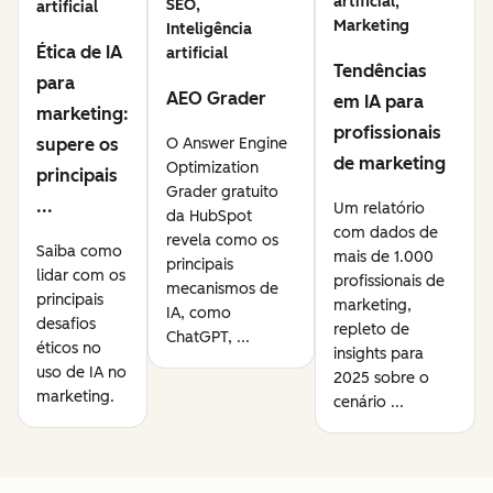
artificial,
SEO,
artificial
Marketing
Inteligência
Ética de IA
artificial
Tendências
para
AEO Grader
em IA para
marketing:
profissionais
supere os
O Answer Engine
de marketing
Optimization
principais
Grader gratuito
...
Um relatório
da HubSpot
com dados de
revela como os
Saiba como
mais de 1.000
principais
lidar com os
profissionais de
mecanismos de
principais
marketing,
IA, como
desafios
repleto de
ChatGPT, ...
éticos no
insights para
uso de IA no
2025 sobre o
marketing.
cenário ...