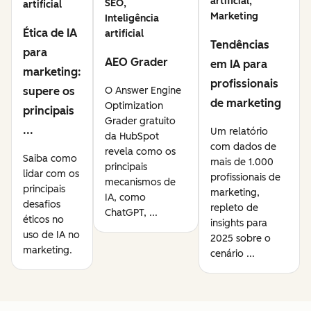
artificial,
SEO,
artificial
Marketing
Inteligência
Ética de IA
artificial
Tendências
para
AEO Grader
em IA para
marketing:
profissionais
supere os
O Answer Engine
de marketing
Optimization
principais
Grader gratuito
...
Um relatório
da HubSpot
com dados de
revela como os
Saiba como
mais de 1.000
principais
lidar com os
profissionais de
mecanismos de
principais
marketing,
IA, como
desafios
repleto de
ChatGPT, ...
éticos no
insights para
uso de IA no
2025 sobre o
marketing.
cenário ...