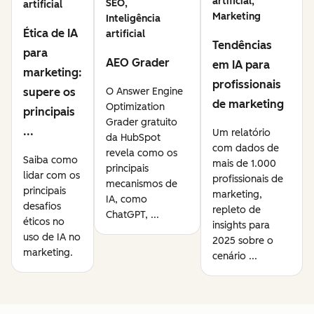
artificial,
SEO,
artificial
Marketing
Inteligência
Ética de IA
artificial
Tendências
para
AEO Grader
em IA para
marketing:
profissionais
supere os
O Answer Engine
de marketing
Optimization
principais
Grader gratuito
...
Um relatório
da HubSpot
com dados de
revela como os
Saiba como
mais de 1.000
principais
lidar com os
profissionais de
mecanismos de
principais
marketing,
IA, como
desafios
repleto de
ChatGPT, ...
éticos no
insights para
uso de IA no
2025 sobre o
marketing.
cenário ...