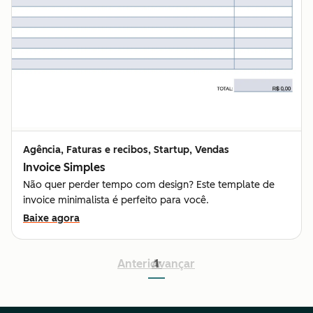
Agência, Faturas e recibos, Startup, Vendas
Invoice Simples
Não quer perder tempo com design? Este template de
invoice minimalista é perfeito para você.
Baixe agora
Anterior
Avançar
1