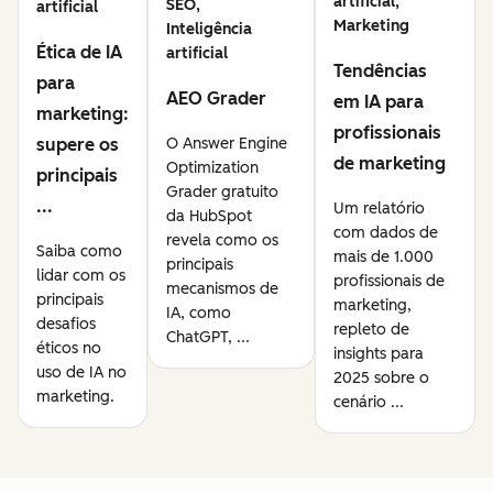
artificial,
SEO,
artificial
Marketing
Inteligência
Ética de IA
artificial
Tendências
para
AEO Grader
em IA para
marketing:
profissionais
supere os
O Answer Engine
de marketing
Optimization
principais
Grader gratuito
...
Um relatório
da HubSpot
com dados de
revela como os
Saiba como
mais de 1.000
principais
lidar com os
profissionais de
mecanismos de
principais
marketing,
IA, como
desafios
repleto de
ChatGPT, ...
éticos no
insights para
uso de IA no
2025 sobre o
marketing.
cenário ...