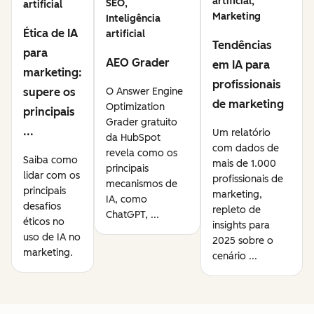
artificial,
SEO,
artificial
Marketing
Inteligência
Ética de IA
artificial
Tendências
para
AEO Grader
em IA para
marketing:
profissionais
supere os
O Answer Engine
de marketing
Optimization
principais
Grader gratuito
...
Um relatório
da HubSpot
com dados de
revela como os
Saiba como
mais de 1.000
principais
lidar com os
profissionais de
mecanismos de
principais
marketing,
IA, como
desafios
repleto de
ChatGPT, ...
éticos no
insights para
uso de IA no
2025 sobre o
marketing.
cenário ...