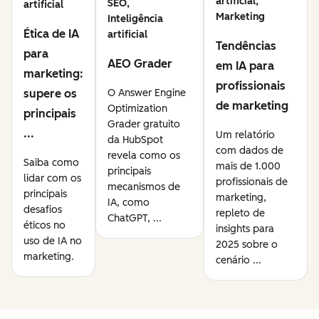
artificial,
SEO,
artificial
Marketing
Inteligência
Ética de IA
artificial
Tendências
para
AEO Grader
em IA para
marketing:
profissionais
supere os
O Answer Engine
de marketing
Optimization
principais
Grader gratuito
...
Um relatório
da HubSpot
com dados de
revela como os
Saiba como
mais de 1.000
principais
lidar com os
profissionais de
mecanismos de
principais
marketing,
IA, como
desafios
repleto de
ChatGPT, ...
éticos no
insights para
uso de IA no
2025 sobre o
marketing.
cenário ...