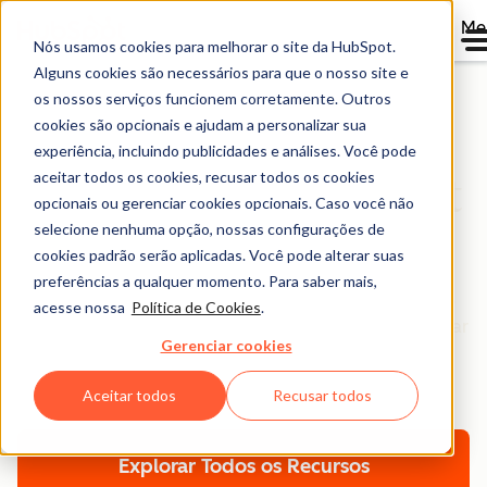
Me
Nós usamos cookies para melhorar o site da HubSpot.
Alguns cookies são necessários para que o nosso site e
os nossos serviços funcionem corretamente. Outros
cookies são opcionais e ajudam a personalizar sua
Biblioteca de
experiência, incluindo publicidades e análises. Você pode
aceitar todos os cookies, recusar todos os cookies
Conteúdo da HubSpot
opcionais ou gerenciar cookies opcionais. Caso você não
Brasil
selecione nenhuma opção, nossas configurações de
cookies padrão serão aplicadas. Você pode alterar suas
preferências a qualquer momento. Para saber mais,
Navegue por ebooks, ferramentas, guias, templates,
acesse nossa
Política de Cookies
.
relatórios e muito mais - tudo desenvolvido para ajudar
Gerenciar cookies
você a expandir seu negócio. Filtre por tópico ou
formato para encontrar exatamente o que precisa.
Aceitar todos
Recusar todos
Explorar Todos os Recursos