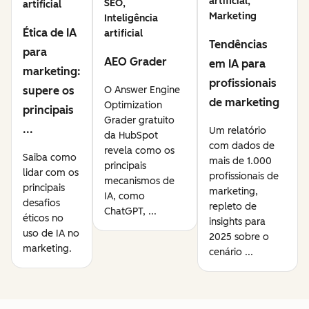
artificial,
SEO,
artificial
Marketing
Inteligência
Ética de IA
artificial
Tendências
para
AEO Grader
em IA para
marketing:
profissionais
supere os
O Answer Engine
de marketing
Optimization
principais
Grader gratuito
...
Um relatório
da HubSpot
com dados de
revela como os
Saiba como
mais de 1.000
principais
lidar com os
profissionais de
mecanismos de
principais
marketing,
IA, como
desafios
repleto de
ChatGPT, ...
éticos no
insights para
uso de IA no
2025 sobre o
marketing.
cenário ...