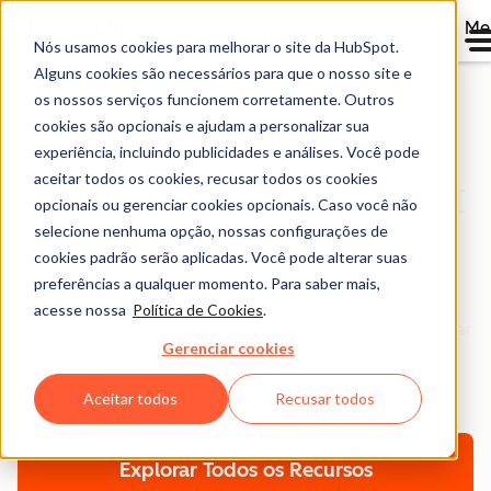
Me
Nós usamos cookies para melhorar o site da HubSpot.
Alguns cookies são necessários para que o nosso site e
os nossos serviços funcionem corretamente. Outros
cookies são opcionais e ajudam a personalizar sua
Biblioteca de
experiência, incluindo publicidades e análises. Você pode
aceitar todos os cookies, recusar todos os cookies
Conteúdo da HubSpot
opcionais ou gerenciar cookies opcionais. Caso você não
Brasil
selecione nenhuma opção, nossas configurações de
cookies padrão serão aplicadas. Você pode alterar suas
preferências a qualquer momento. Para saber mais,
Navegue por ebooks, ferramentas, guias, templates,
acesse nossa
Política de Cookies
.
relatórios e muito mais - tudo desenvolvido para ajudar
Gerenciar cookies
você a expandir seu negócio. Filtre por tópico ou
formato para encontrar exatamente o que precisa.
Aceitar todos
Recusar todos
Explorar Todos os Recursos