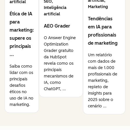
artificial,
SEO,
artificial
Marketing
Inteligência
Ética de IA
artificial
Tendências
para
AEO Grader
em IA para
marketing:
profissionais
supere os
O Answer Engine
de marketing
Optimization
principais
Grader gratuito
...
Um relatório
da HubSpot
com dados de
revela como os
Saiba como
mais de 1.000
principais
lidar com os
profissionais de
mecanismos de
principais
marketing,
IA, como
desafios
repleto de
ChatGPT, ...
éticos no
insights para
uso de IA no
2025 sobre o
marketing.
cenário ...