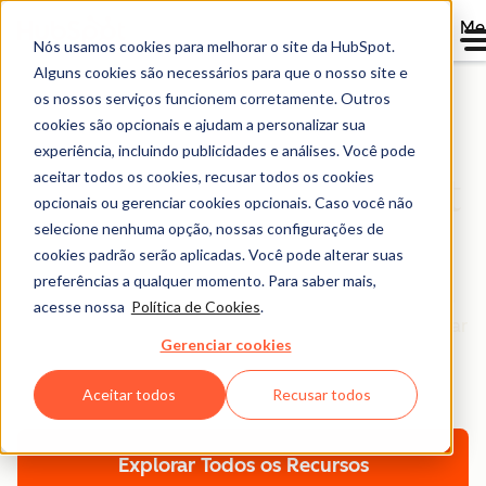
Me
Nós usamos cookies para melhorar o site da HubSpot.
Alguns cookies são necessários para que o nosso site e
os nossos serviços funcionem corretamente. Outros
cookies são opcionais e ajudam a personalizar sua
Biblioteca de
experiência, incluindo publicidades e análises. Você pode
aceitar todos os cookies, recusar todos os cookies
Conteúdo da HubSpot
opcionais ou gerenciar cookies opcionais. Caso você não
Brasil
selecione nenhuma opção, nossas configurações de
cookies padrão serão aplicadas. Você pode alterar suas
preferências a qualquer momento. Para saber mais,
Navegue por ebooks, ferramentas, guias, templates,
acesse nossa
Política de Cookies
.
relatórios e muito mais - tudo desenvolvido para ajudar
Gerenciar cookies
você a expandir seu negócio. Filtre por tópico ou
formato para encontrar exatamente o que precisa.
Aceitar todos
Recusar todos
Explorar Todos os Recursos