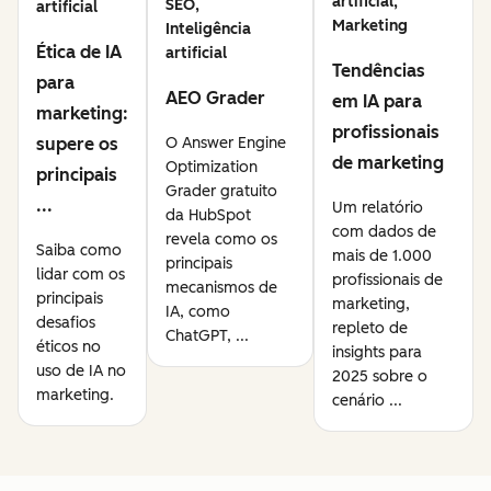
artificial,
SEO,
artificial
Marketing
Inteligência
Ética de IA
artificial
Tendências
para
AEO Grader
em IA para
marketing:
profissionais
supere os
O Answer Engine
de marketing
Optimization
principais
Grader gratuito
...
Um relatório
da HubSpot
com dados de
revela como os
Saiba como
mais de 1.000
principais
lidar com os
profissionais de
mecanismos de
principais
marketing,
IA, como
desafios
repleto de
ChatGPT, ...
éticos no
insights para
uso de IA no
2025 sobre o
marketing.
cenário ...