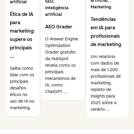
artificial,
SEO,
artificial
Marketing
Inteligência
Ética de IA
artificial
Tendências
para
AEO Grader
em IA para
marketing:
profissionais
supere os
O Answer Engine
de marketing
Optimization
principais
Grader gratuito
...
Um relatório
da HubSpot
com dados de
revela como os
Saiba como
mais de 1.000
principais
lidar com os
profissionais de
mecanismos de
principais
marketing,
IA, como
desafios
repleto de
ChatGPT, ...
éticos no
insights para
uso de IA no
2025 sobre o
marketing.
cenário ...