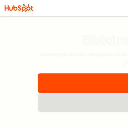
Bibliote
Navegue por ebooks, ferramentas, guias, t
po