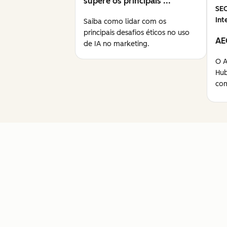
supere os principais ...
SE
Int
Saiba como lidar com os
principais desafios éticos no uso
AE
de IA no marketing.
O A
Hub
com